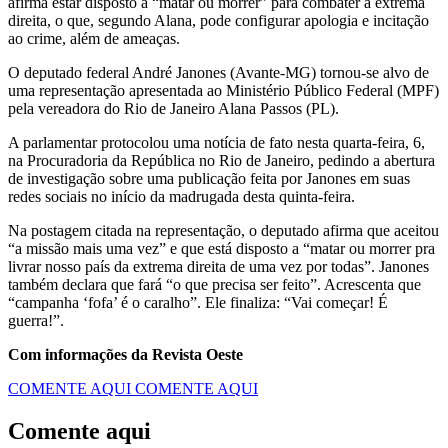
afirma estar disposto a “matar ou morrer” para combater a extrema
direita, o que, segundo Alana, pode configurar apologia e incitação
ao crime, além de ameaças.
O deputado federal André Janones (Avante-MG) tornou-se alvo de
uma representação apresentada ao Ministério Público Federal (MPF)
pela vereadora do Rio de Janeiro Alana Passos (PL).
A parlamentar protocolou uma notícia de fato nesta quarta-feira, 6,
na Procuradoria da República no Rio de Janeiro, pedindo a abertura
de investigação sobre uma publicação feita por Janones em suas
redes sociais no início da madrugada desta quinta-feira.
Na postagem citada na representação, o deputado afirma que aceitou
“a missão mais uma vez” e que está disposto a “matar ou morrer pra
livrar nosso país da extrema direita de uma vez por todas”. Janones
também declara que fará “o que precisa ser feito”. Acrescenta que
“campanha ‘fofa’ é o caralho”. Ele finaliza: “Vai começar! É
guerra!”.
Com informações da Revista Oeste
COMENTE AQUI
COMENTE AQUI
Comente aqui