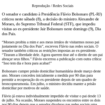
Reprodução / Redes Sociais
O senador e candidato à Presidência Flávio Bolsonaro (PL-RJ)
criticou neste sábado (8), a decisão do ministro Alexandre de
Moraes, do Supremo Tribunal Federal (STF), que impediu
visitas ao ex-presidente Jair Bolsonaro neste domingo (9), Dia
dos Pais.
“Moraes proibiu a mim e aos meus irmãos de visitarmos nosso pai
justamente no Dia dos Pais”, escreveu Flávio nas redes sociais. O
senador também criticou as restrições impostas ao ex-presidente.
“Tiraram a liberdade dele. Agora querem tirar até o direito de um pai
abraçar seus filhos.” Flávio encerrou a publicação com outra crítica:
“Isso tem dia e hora para acabar!”
Bolsonaro cumpre prisão domiciliar humanitária desde março deste
ano. Moraes concedeu inicialmente a medida por 90 dias para
permitir a recuperação do ex-presidente depois de um quadro de
broncopneumonia. Em julho, o ministro decidiu manter a prisão
domiciliar por motivos de saúde.
Flávio já estava individualmente impedido de visitar o pai desde 13
de julho. Na ocasião, Moraes suspendeu os encontros entre os dois
por 90 dias depois que o senador divulgou nas redes sociais uma