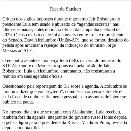
Ricardo Stuckert
Crítico dos sigilos impostos durante o governo Jair Bolsonaro, o
presidente Lula tem usado e abusado de “agendas secretas” nas
últimas semanas, antes do início oficial da campanha eleitoral de
2026.
O caso mais recente foi a conversa entre Lula e o presidente
do Senado, Davi Alcolumbre (União-AP)
, que se tornou desafeto do
petista após articular a rejeição da indicação do ministro Jorge
Messias ao STF.
O encontro aconteceu na terça-feira (4/8), na casa do ministro do
STF Alexandre de Moraes, responsável pela prisão de Jair
Bolsonaro. Lula e Alcolumbre, entrentanto. não registraram a
reunião em suas agendas oficiais.
Questionado pela reportagem do G1 sobre a agenda, Alcolumbre se
limitou a dizer que era “segredo”, como se a conversa entre ele e
Lula fosse de cunho estritamente pessoal, sem assuntos de interesse
público na pauta.
No mesmo dia em que se reuniu com Alcolumbre,
Lula recebeu,
também fora da agenda, integrantes do governo russo.
Horas depois,
o petista ligou para o presidente da Rússia, Vladimir Putin, revelada
depois em nota oficial.