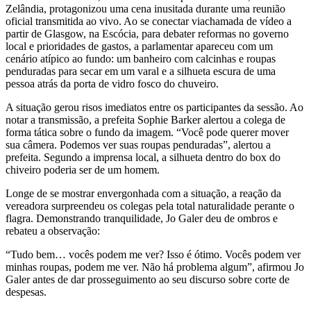
Zelândia, protagonizou uma cena inusitada durante uma reunião
oficial transmitida ao vivo. Ao se conectar viachamada de vídeo a
partir de Glasgow, na Escócia, para debater reformas no governo
local e prioridades de gastos, a parlamentar apareceu com um
cenário atípico ao fundo: um banheiro com calcinhas e roupas
penduradas para secar em um varal e a silhueta escura de uma
pessoa atrás da porta de vidro fosco do chuveiro.
A situação gerou risos imediatos entre os participantes da sessão. Ao
notar a transmissão, a prefeita Sophie Barker alertou a colega de
forma tática sobre o fundo da imagem. “Você pode querer mover
sua câmera. Podemos ver suas roupas penduradas”, alertou a
prefeita. Segundo a imprensa local, a silhueta dentro do box do
chiveiro poderia ser de um homem.
Longe de se mostrar envergonhada com a situação, a reação da
vereadora surpreendeu os colegas pela total naturalidade perante o
flagra. Demonstrando tranquilidade, Jo Galer deu de ombros e
rebateu a observação:
“Tudo bem… vocês podem me ver? Isso é ótimo. Vocês podem ver
minhas roupas, podem me ver. Não há problema algum”, afirmou Jo
Galer antes de dar prosseguimento ao seu discurso sobre corte de
despesas.