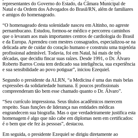
representantes do Governo do Estado, da Câmara Municipal de
Natal e da Ordem dos Advogados do Brasil/RN, além de familiares
e amigos do homenageado.
“O homenageado desta solenidade nasceu em Altinho, no agreste
pernambucano. Estudou, formou-se médico e percorreu caminhos
que o levaram aos mais importantes centros de cardiologia do Brasil
e da Europa. Aprendeu com mestres consagrados, especializou-se na
delicada arte de cuidar do coração humano e construiu uma trajetória
profissional admirável. Todavia, foi em Natal, há mais de três
décadas, que decidiu fincar suas raízes. Desde 1991, o Dr. Álvaro
Roberto Barros Costa tem dedicado sua inteligência, sua experiência
e sua sensibilidade ao povo potiguar”, iniciou Ezequiel.
Segundo o presidente da ALRN, “a Medicina é uma das mais belas
expressões da solidariedade humana. E poucos profissionais
compreenderam tão bem esse chamado quanto o Dr. Álvaro”.
“Seu currículo impressiona. Seus títulos acadêmicos merecem
respeito. Suas funções de liderança nas entidades médicas
engrandecem sua biografia. Mas o que verdadeiramente justifica esta
homenagem é algo que não cabe em diplomas nem em certificados:
é o bem que ele fez às pessoas”, destacou.
Em seguida, o presidente Ezequiel se dirigiu diretamente ao