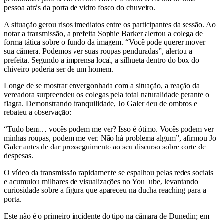
pessoa atrás da porta de vidro fosco do chuveiro.
A situação gerou risos imediatos entre os participantes da sessão. Ao
notar a transmissão, a prefeita Sophie Barker alertou a colega de
forma tática sobre o fundo da imagem. “Você pode querer mover
sua câmera. Podemos ver suas roupas penduradas”, alertou a
prefeita. Segundo a imprensa local, a silhueta dentro do box do
chiveiro poderia ser de um homem.
Longe de se mostrar envergonhada com a situação, a reação da
vereadora surpreendeu os colegas pela total naturalidade perante o
flagra. Demonstrando tranquilidade, Jo Galer deu de ombros e
rebateu a observação:
“Tudo bem… vocês podem me ver? Isso é ótimo. Vocês podem ver
minhas roupas, podem me ver. Não há problema algum”, afirmou Jo
Galer antes de dar prosseguimento ao seu discurso sobre corte de
despesas.
O vídeo da transmissão rapidamente se espalhou pelas redes sociais
e acumulou milhares de visualizações no YouTube, levantando
curiosidade sobre a figura que apareceu na ducha reaching para a
porta.
Este não é o primeiro incidente do tipo na câmara de Dunedin; em