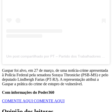
Um post compartilhado por PT – Partido dos Trabalhadores (@ptbrasil)
Gaspar foi alvo, em 27 de março, de uma notícia-crime apresentada
à Polícia Federal pela senadora Soraya Thronicke (PSB-MS) e pelo
deputado Lindbergh Farias (PT-RJ). A representação atribui a
Gaspar a prática do crime de estupro de vulnerável.
Com informações do Poder360
COMENTE AQUI
COMENTE AQUI
Opinião dos leitores