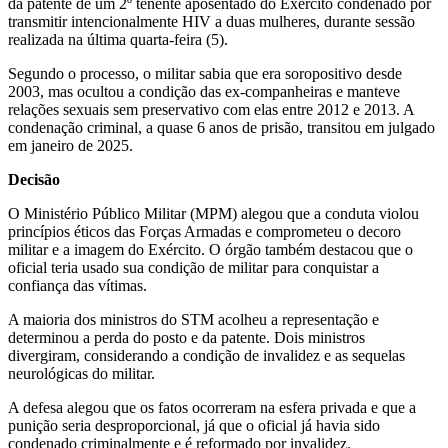
da patente de um 2º tenente aposentado do Exército condenado por
transmitir intencionalmente HIV a duas mulheres, durante sessão
realizada na última quarta-feira (5).
Segundo o processo, o militar sabia que era soropositivo desde
2003, mas ocultou a condição das ex-companheiras e manteve
relações sexuais sem preservativo com elas entre 2012 e 2013. A
condenação criminal, a quase 6 anos de prisão, transitou em julgado
em janeiro de 2025.
Decisão
O Ministério Público Militar (MPM) alegou que a conduta violou
princípios éticos das Forças Armadas e comprometeu o decoro
militar e a imagem do Exército. O órgão também destacou que o
oficial teria usado sua condição de militar para conquistar a
confiança das vítimas.
A maioria dos ministros do STM acolheu a representação e
determinou a perda do posto e da patente. Dois ministros
divergiram, considerando a condição de invalidez e as sequelas
neurológicas do militar.
A defesa alegou que os fatos ocorreram na esfera privada e que a
punição seria desproporcional, já que o oficial já havia sido
condenado criminalmente e é reformado por invalidez.