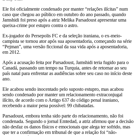
Ele foi oficialmente condenado por manter “relações ilícitas” num
caso que chegou ao público em outubro do ano passado, quando
Jamshidi foi preso após a atriz Melika Parsadoust apresentar uma
queixa-crime por estupro contra o astro.
Ex-jogador do Persepolis FC e da seleção iraniana, o ex-meio-
campista se tornou ator após sua aposentadoria, começando na série
“Pejman”, uma versão ficcional da sua vida após a aposentadoria,
em 2012.
Após a acusação feita por Parsadoust, Jamshidi teria fugido para o
Canadá, passando um tempo na Turquia, antes de retornar ao seu
país natal para enfrentar as audiências sobre seu caso no início deste
ano.
Ele acabou sendo inocentado pelo suposto estupro, mas acabou
sendo condenado por manter um relacionamento extraconjugal
ilícito, de acordo com o Artigo 637 do código penal iraniano,
recebendo a maior pena possível: 99 chibatadas.
Parsadoust, embora tenha sido parte do relacionamento, não foi
condenada. Segundo o jornal Emtedad, a atriz afirmou que a decisão
não desfaz os danos físicos e emocionais que alega ter sofrido, mas
que ter a confirmação em tribunal de que a relação foi “não-