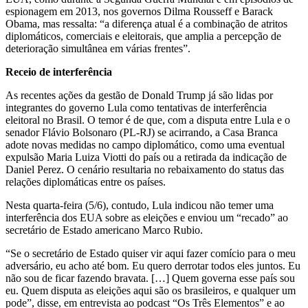
espionagem em 2013, nos governos Dilma Rousseff e Barack
Obama, mas ressalta: “a diferença atual é a combinação de atritos
diplomáticos, comerciais e eleitorais, que amplia a percepção de
deterioração simultânea em várias frentes”.
Receio de interferência
As recentes ações da gestão de Donald Trump já são lidas por
integrantes do governo Lula como tentativas de interferência
eleitoral no Brasil. O temor é de que, com a disputa entre Lula e o
senador Flávio Bolsonaro (PL-RJ) se acirrando, a Casa Branca
adote novas medidas no campo diplomático, como uma eventual
expulsão Maria Luiza Viotti do país ou a retirada da indicação de
Daniel Perez. O cenário resultaria no rebaixamento do status das
relações diplomáticas entre os países.
Nesta quarta-feira (5/6), contudo, Lula indicou não temer uma
interferência dos EUA sobre as eleições e enviou um “recado” ao
secretário de Estado americano Marco Rubio.
“Se o secretário de Estado quiser vir aqui fazer comício para o meu
adversário, eu acho até bom. Eu quero derrotar todos eles juntos. Eu
não sou de ficar fazendo bravata. […] Quem governa esse país sou
eu. Quem disputa as eleições aqui são os brasileiros, e qualquer um
pode”, disse, em entrevista ao podcast “Os Três Elementos” e ao