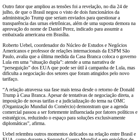
Outro fator que ampliou as tensões foi a revelação, no dia 24 de
julho, de que o Brasil negou o visto de dois funcionários da
administração Trump que seriam enviados para questionar a
transparência das urnas eletrônicas, além de uma suposta demora na
aprovação do nome de Daniel Perez, indicado para assumir a
embaixada americana em Brasília.
Roberto Uebel, coordenador do Núcleo de Estudos e Negócios
Americanos e professor de relações internacionais da ESPM São
Paulo, avalia que a última medida da Casa Branca coloca o governo
Lula em uma “situação dupla”: atende a uma narrativa de
“perseguição” dos EUA que pode ser útil à campanha de Lula, mas
dificulta a negociação dos setores que foram atingidos pelo novo
tarifaço.
“A relação atravessa sua fase mais tensa desde o retorno de Donald
Trump à Casa Branca. Apesar de tentativas de negociação direta, a
imposição de novas tarifas e a judicialização do tema na OMC
(Organização Mundial do Comércio) demonstram que a agenda
comercial passou a ser fortemente influenciada por fatores políticos e
estratégicos, reduzindo o espaço para soluções exclusivamente
diplomáticas”, afirma.
Uebel relembra outros momentos delicados na relação entre Brasil e
EUA, como durante a Segunda Guerra Mundial e em episódios de