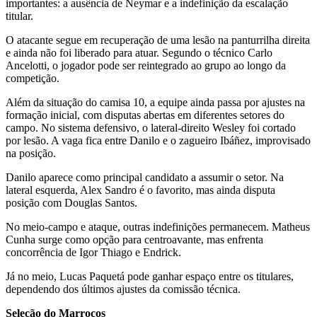
importantes: a ausência de Neymar e a indefinição da escalação
titular.
O atacante segue em recuperação de uma lesão na panturrilha direita
e ainda não foi liberado para atuar. Segundo o técnico Carlo
Ancelotti, o jogador pode ser reintegrado ao grupo ao longo da
competição.
Além da situação do camisa 10, a equipe ainda passa por ajustes na
formação inicial, com disputas abertas em diferentes setores do
campo. No sistema defensivo, o lateral-direito Wesley foi cortado
por lesão. A vaga fica entre Danilo e o zagueiro Ibáñez, improvisado
na posição.
Danilo aparece como principal candidato a assumir o setor. Na
lateral esquerda, Alex Sandro é o favorito, mas ainda disputa
posição com Douglas Santos.
No meio-campo e ataque, outras indefinições permanecem. Matheus
Cunha surge como opção para centroavante, mas enfrenta
concorrência de Igor Thiago e Endrick.
Já no meio, Lucas Paquetá pode ganhar espaço entre os titulares,
dependendo dos últimos ajustes da comissão técnica.
Seleção do Marrocos