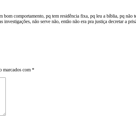
m bom comportamento, pq tem residência fixa, pq leu a bíblia, pq não t
 investigações, não serve não, então não era pra justiça decretar a prisã
ão marcados com
*