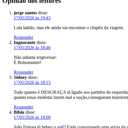
Opinião dos leitores
jorge santos
disse:
17/05/2026 às 19:43
Lula ladrão, mas ele ainda vai encontrar o chapéu da viagem.
Responder
Ingnorante
disse:
17/05/2026 às 18:46
Não adianta tergiversar:
É Bolsomaster!
Responder
Sidney
disse:
17/05/2026 às 18:15
Tudo quanto é DESGRAÇA tá ligado aos partidos da esquerda,
quanto essas moléstia fazem mal a nação,conseguiram transforma
Responder
Bibiu
disse:
17/05/2026 às 18:00
João Feitosa tú bebeu o quê? Estás conversando uma arizia da 