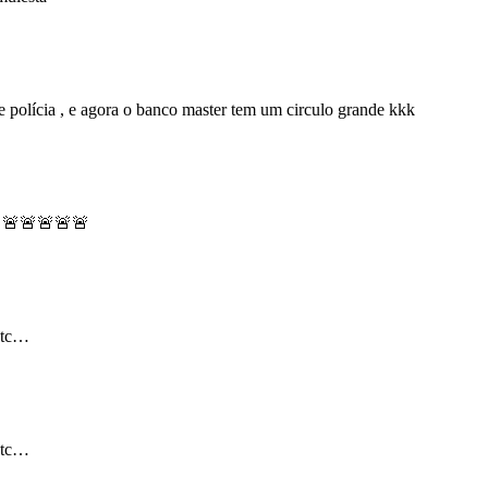
de polícia , e agora o banco master tem um circulo grande kkk
🚨🚨🚨🚨🚨
 etc…
 etc…