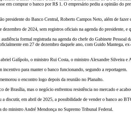
sse em comprar o banco por R$ 1. O empresário pediu a opinião do pres
então presidente do Banco Central, Roberto Campos Neto, além de fazer
dezembro de 2024, sem registros oficiais na agenda do presidente, e q
 audiência formal registrada na agenda do chefe do Gabinete Pessoal d
oficialmente em 27 de dezembro daquele ano, com Guido Mantega, ex-m
abriel Galípolo, o ministro Rui Costa, o ministro Alexandre Silveira
um incentivo para manter o banco funcionando, segundo a reportagem.
memorou o encontro logo depois da reunião no Planalto.
de Brasília, mas o negócio enfrentou resistência no mercado e acabou
 discutir, em abril de 2025, a possibilidade de vender o banco ao B
ria do ministro André Mendonça no Supremo Tribunal Federal.