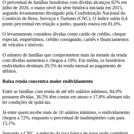
O percentual de famílias brasileiras com dívidas alcançou 82% em
julho de 2026, o maior nível da série histórica iniciada em 2015,
segundo levantamento divulgado pela Confederação Nacional do
Comércio de Bens, Serviços e Turismo (CNC). O índice subiu 0,4
ponto percentual em relação a junho, quando estava em 81,6%.
O levantamento considera dívidas como cartão de crédito, cheque
especial, empréstimos, crédito consignado, carnês e financiamentos
de veículos e imóveis.
O número de famílias que comprometem mais da metade da renda
com dívidas aumentou e chegou a 19%. Em média, os brasileiros
endividados destinam 29,5% da renda mensal ao pagamento de
débitos.
Baixa renda concentra maior endividamento
Entre as famílias com renda de até três salários mínimos, 84,9%
possuem dívidas, 38,5% têm contas em atraso e 17,8% afirmam não
ter condições de quitá-las.
Já entre quem recebe mais de 10 salários mínimos, o endividamento
chegou a 72%, enquanto o percentual de inadimplentes caiu para
15,1%.
Segundo a CNC, a redução da taxa básica de juros pode contribuir