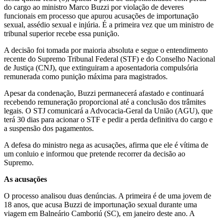
do cargo ao ministro Marco Buzzi por violação de deveres
funcionais em processo que apurou acusações de importunação
sexual, assédio sexual e injúria. É a primeira vez que um ministro de
tribunal superior recebe essa punição.
A decisão foi tomada por maioria absoluta e segue o entendimento
recente do Supremo Tribunal Federal (STF) e do Conselho Nacional
de Justiça (CNJ), que extinguiram a aposentadoria compulsória
remunerada como punição máxima para magistrados.
Apesar da condenação, Buzzi permanecerá afastado e continuará
recebendo remuneração proporcional até a conclusão dos trâmites
legais. O STJ comunicará a Advocacia-Geral da União (AGU), que
terá 30 dias para acionar o STF e pedir a perda definitiva do cargo e
a suspensão dos pagamentos.
A defesa do ministro nega as acusações, afirma que ele é vítima de
um conluio e informou que pretende recorrer da decisão ao
Supremo.
As acusações
O processo analisou duas denúncias. A primeira é de uma jovem de
18 anos, que acusa Buzzi de importunação sexual durante uma
viagem em Balneário Camboriú (SC), em janeiro deste ano. A