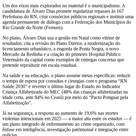
Um dos eixos mais explorados no material é o municipalismo. A
candidatura de Álvaro Dias promete regularizar repasses às 167
Prefeituras do RN, criar consórcios públicos regionais e instituir uma
agenda permanente de diálogo com a Federação dos Municípios do
Rio Grande do Norte (Femurn).
No plano, Álvaro Dias usa a gestão em Natal como vitrine de
resultados: cita a revisão do Plano Diretor, a modernização do
licenciamento urbanístico, a engorda de Ponta Negra, o novo
Mercado da Redinha e a criação do primeiro Hospital Público
Veterinário da capital como exemplos de entregas concretas que
pretende reproduzir em escala estadual.
Na saúde e na educação, o plano assume metas específicas: reduzir
o tempo de espera por consultas e cirurgias com o programa “RN
Saúde 2030” e reverter o último lugar do Estado no Indicador
Criança Alfabetizada do MEC (48% das crianças alfabetizadas na
idade certa, ante 84% no Ceará) por meio do “Pacto Potiguar pela
Alfabetização”.
Já na segurança, a resposta ao aumento de 19,6% nas mortes
violentas intencionais em 2025 — a maior alta entre os estados — é
um plano integrado de enfrentamento ao crime organizado, com
ênfase em inteligência, investigação patrimonial e integração entre
polícias.