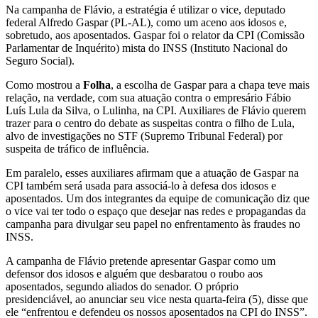
Na campanha de Flávio, a estratégia é utilizar o vice, deputado
federal Alfredo Gaspar (PL-AL), como um aceno aos idosos e,
sobretudo, aos aposentados. Gaspar foi o relator da CPI (Comissão
Parlamentar de Inquérito) mista do INSS (Instituto Nacional do
Seguro Social).
Como mostrou a
Folha
, a escolha de Gaspar para a chapa teve mais
relação, na verdade, com sua atuação contra o empresário Fábio
Luís Lula da Silva, o Lulinha, na CPI. Auxiliares de Flávio querem
trazer para o centro do debate as suspeitas contra o filho de Lula,
alvo de investigações no STF (Supremo Tribunal Federal) por
suspeita de tráfico de influência.
Em paralelo, esses auxiliares afirmam que a atuação de Gaspar na
CPI também será usada para associá-lo à defesa dos idosos e
aposentados. Um dos integrantes da equipe de comunicação diz que
o vice vai ter todo o espaço que desejar nas redes e propagandas da
campanha para divulgar seu papel no enfrentamento às fraudes no
INSS.
A campanha de Flávio pretende apresentar Gaspar como um
defensor dos idosos e alguém que desbaratou o roubo aos
aposentados, segundo aliados do senador. O próprio
presidenciável, ao anunciar seu vice nesta quarta-feira (5), disse que
ele “enfrentou e defendeu os nossos aposentados na CPI do INSS”.