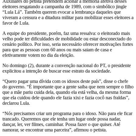
Auxiliares do petista pretendem acionar a memória afetiva desses
eleitores resgatando a campanha de 1989, com o simbólico jingle
“Lula Lá”. Também querem evocar a lembrança daqueles que
viveram a censura e a ditadura militar para mobilizar esses eleitores a
favor de Lula.
A equipe do presidente, porém, faz uma ressalva: o eleitorado mais
velho pode ter dificuldades de mobilidade ou estar desconectado do
cenário político. Por isso, seria necessário oferecer motivações fortes
para que as pessoas com 60 anos ou mais saiam de casa e
efetivamente votem no dia da eleição.
No domingo (2), durante a convenção nacional do PT, o presidente
explicitou a intenção de buscar esse estrato da sociedade.
“Quero pagar uma dívida com os idosos deste país”, disse o chefe
do governo. “É importante que a gente saiba que nem sempre o filho
que a mãe pariu cuida dela, quando ela está velha, da mesma forma
que ela cuidou dele quando ele fazia xixi e fazia cocô nas fraldas”,
declarou Lula.
“Nós precisamos criar um programa para o idoso. Não para ele ficar
trancado. Queremos que ele tenha um lugar onde possa nadar,
dançar, ler, ver filmes, caminhar. Possa fazer o que quiser. Até
namorar, se encontrar uma parceira”, afirmou o petista.