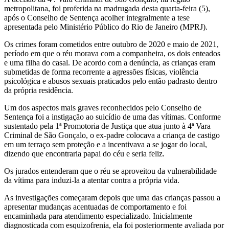
metropolitana, foi proferida na madrugada desta quarta-feira (5),
após o Conselho de Sentença acolher integralmente a tese
apresentada pelo Ministério Público do Rio de Janeiro (MPRJ).
Os crimes foram cometidos entre outubro de 2020 e maio de 2021,
período em que o réu morava com a companheira, os dois enteados
e uma filha do casal. De acordo com a denúncia, as crianças eram
submetidas de forma recorrente a agressões físicas, violência
psicológica e abusos sexuais praticados pelo então padrasto dentro
da própria residência.
Um dos aspectos mais graves reconhecidos pelo Conselho de
Sentença foi a instigação ao suicídio de uma das vítimas. Conforme
sustentado pela 1ª Promotoria de Justiça que atua junto à 4ª Vara
Criminal de São Gonçalo, o ex-padre colocava a criança de castigo
em um terraço sem proteção e a incentivava a se jogar do local,
dizendo que encontraria papai do céu e seria feliz.
Os jurados entenderam que o réu se aproveitou da vulnerabilidade
da vítima para induzi-la a atentar contra a própria vida.
As investigações começaram depois que uma das crianças passou a
apresentar mudanças acentuadas de comportamento e foi
encaminhada para atendimento especializado. Inicialmente
diagnosticada com esquizofrenia, ela foi posteriormente avaliada por