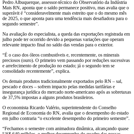
Pedro Albuquerque, assessor-técnico do Observatório da Indústria
Mais RN, aponta que o saldo permanece positivo, mas avalia que o
superávit é “consideravelmente mais estreito que o do mesmo mês
de 2025, o que aponta para uma tendência mais desafiadora para o
segundo semestre”.
Na avaliação do especialista, a queda das exportações registrada em
julho pode ter ocorrido devido a pequenas variações que operam
relevante impacto final no saldo das vendas para o exterior.
“É o caso dos óleos combustíveis e, recentemente, os minerais
preciosos (ouro). O primeiro vem passando por reduções sucessivas
e arrefecimento de produção no estado; já o segundo tem se
consolidado recentemente”, explica.
Os demais produtos tradicionalmente exportados pelo RN – sal,
pescado e doces – sofrem impacto pelas medidas tarifárias e
insegurança jurídica do mercado norte-americano após as sobretaxas
de 37,5% impostas a alguns produtos brasileiros.
O economista Ricardo Valério, superintendente do Conselho
Regional de Economia do RN, avalia que o desempenho do estado
em julho contraria “o excelente desempenho do primeiro semestre”.
“Fechamos o semestre com animadora dinâmica, alcançando quase
US$ 640 milhões, o melhor desempenho do quadro das nossas