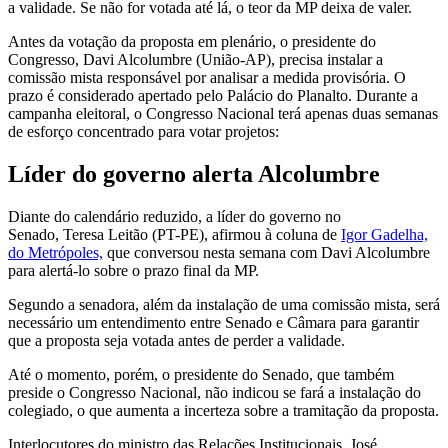
a validade. Se não for votada até lá, o teor da MP deixa de valer.
Antes da votação da proposta em plenário, o presidente do
Congresso, Davi Alcolumbre (União-AP), precisa instalar a
comissão mista responsável por analisar a medida provisória. O
prazo é considerado apertado pelo Palácio do Planalto. Durante a
campanha eleitoral, o Congresso Nacional terá apenas duas semanas
de esforço concentrado para votar projetos:
Líder do governo alerta Alcolumbre
Diante do calendário reduzido,
a líder do governo no
Senado, Teresa Leitão (PT-PE), afirmou à coluna de
Igor Gadelha,
do Metrópoles,
que conversou nesta semana com Davi Alcolumbre
para alertá-lo sobre o prazo final da MP
.
Segundo a senadora, além da instalação de uma comissão mista, será
necessário um entendimento entre Senado e Câmara para garantir
que a proposta seja votada antes de perder a validade.
Até o momento, porém, o presidente do Senado, que também
preside o Congresso Nacional, não indicou se fará a instalação do
colegiado, o que aumenta a incerteza sobre a tramitação da proposta.
Interlocutores do ministro das Relações Institucionais, José