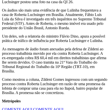
Luchsinger postou uma foto na casa da QI 26.
Os áudios são mais uma evidência de que Lulinha frequentava a
casa de Roberta Luchsinger em Brasília. Atualmente, Fábio Luís
Lula da Silva é investigado em três inquéritos no Supremo Tribunal
Federal (STF). Antes de Roberta, o mesmo imóvel era usado pelo
presidente do União Brasil, Antonio Rueda.
Um deles, sob a relatoria do ministro Flávio Dino, apura a possível
prática de tráfico de influência por Roberta Luchsinger e Lulinha.
As mensagens de áudio foram anexadas pela defesa de Zildeni ao
processo trabalhista movido por ela contra Roberta Luchsinger. A
ex-empregada cobra R$ 60,4 mil em direitos trabalhistas que afirma
lhe serem devidos. O caso tramita na 21ª Vara do Trabalho do
Tribunal Regional do Trabalho da 10ª Região (TRT-10), em
Brasília.
Como mostrou a coluna, Zildeni Gomes ingressou com um segundo
processo contra Roberta Luchsinger em razão de uma promessa da
lobista de comprar uma casa para ela no Itapoã, bairro popular de
Brasília. A promessa não se concretizou.
Metrópoles
COMENTE AQUI
COMENTE AQUI