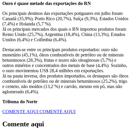
Ouro é quase metade das exportações do RN
Os principais destinos das exportações potiguares em julho foram
Canadá (35,9%), Porto Rico (20,7%), Suíça (9,3%), Estados Unidos
(7,4%) e Holanda (5,7¨%).
Já os principais mercados dos quais o RN importou produtos foram
Reino Unido (25,7%), Argentina (18,4%), China (13,3%), Estados
Unidos (6,4%) e Colômbia (6,4%).
Destacam-se entre os principais produtos exportados: ouro não
monetário (45,1%), óleos combustíveis de petróleo ou de minerais
betuminosos (28,3%), frutas e nozes não oleaginosas (5,7%) e
outros minérios e concentrados dos metais de base (4,4%). Sozinho,
o ouro movimentou US$ 28,4 milhões em exportações.
Já na pauta inversa, dos produtos importados, os destaques são óleos
combustíveis de petróleo ou de minerais betuminosos (25,2%), trigo
e centeio, não moídos (13,2¨%) e carvão, mesmo em pó, mas não
aglomerado (6,4%).
Tribuna do Norte
COMENTE AQUI
COMENTE AQUI
Comente aqui