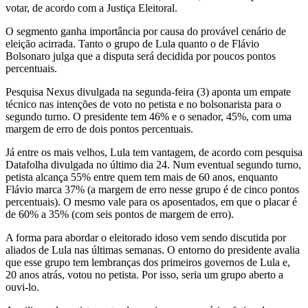
votar, de acordo com a Justiça Eleitoral.
O segmento ganha importância por causa do provável cenário de
eleição acirrada. Tanto o grupo de Lula quanto o de Flávio
Bolsonaro julga que a disputa será decidida por poucos pontos
percentuais.
Pesquisa Nexus divulgada na segunda-feira (3) aponta um empate
técnico nas intenções de voto no petista e no bolsonarista para o
segundo turno. O presidente tem 46% e o senador, 45%, com uma
margem de erro de dois pontos percentuais.
Já entre os mais velhos, Lula tem vantagem, de acordo com pesquisa
Datafolha divulgada no último dia 24. Num eventual segundo turno,
petista alcança 55% entre quem tem mais de 60 anos, enquanto
Flávio marca 37% (a margem de erro nesse grupo é de cinco pontos
percentuais). O mesmo vale para os aposentados, em que o placar é
de 60% a 35% (com seis pontos de margem de erro).
A forma para abordar o eleitorado idoso vem sendo discutida por
aliados de Lula nas últimas semanas. O entorno do presidente avalia
que esse grupo tem lembranças dos primeiros governos de Lula e,
20 anos atrás, votou no petista. Por isso, seria um grupo aberto a
ouvi-lo.