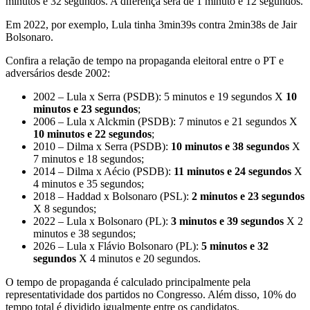
minutos e 32 segundos. A diferença será de 1 minuto e 12 segundos.
Em 2022, por exemplo, Lula tinha 3min39s contra 2min38s de Jair
Bolsonaro.
Confira a relação de tempo na propaganda eleitoral entre o PT e
adversários desde 2002:
2002 – Lula x Serra (PSDB): 5 minutos e 19 segundos X
10
minutos e 23 segundos
;
2006 – Lula x Alckmin (PSDB): 7 minutos e 21 segundos X
10 minutos e 22 segundos
;
2010 – Dilma x Serra (PSDB):
10 minutos e 38 segundos
X
7 minutos e 18 segundos;
2014 – Dilma x Aécio (PSDB):
11 minutos e 24 segundos
X
4 minutos e 35 segundos;
2018 – Haddad x Bolsonaro (PSL):
2 minutos e 23 segundos
X 8 segundos;
2022 – Lula x Bolsonaro (PL):
3 minutos e 39 segundos
X 2
minutos e 38 segundos;
2026 – Lula x Flávio Bolsonaro (PL):
5 minutos e 32
segundos
X 4 minutos e 20 segundos.
O tempo de propaganda é calculado principalmente pela
representatividade dos partidos no Congresso. Além disso, 10% do
tempo total é dividido igualmente entre os candidatos.