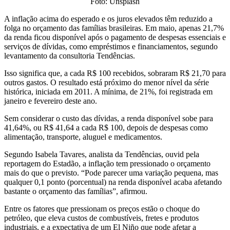
Foto: Unsplash
A inflação acima do esperado e os juros elevados têm reduzido a
folga no orçamento das famílias brasileiras. Em maio, apenas 21,7%
da renda ficou disponível após o pagamento de despesas essenciais e
serviços de dívidas, como empréstimos e financiamentos, segundo
levantamento da consultoria Tendências.
Isso significa que, a cada R$ 100 recebidos, sobraram R$ 21,70 para
outros gastos. O resultado está próximo do menor nível da série
histórica, iniciada em 2011. A mínima, de 21%, foi registrada em
janeiro e fevereiro deste ano.
Sem considerar o custo das dívidas, a renda disponível sobe para
41,64%, ou R$ 41,64 a cada R$ 100, depois de despesas como
alimentação, transporte, aluguel e medicamentos.
Segundo Isabela Tavares, analista da Tendências, ouvid pela
reportagem do Estadão, a inflação tem pressionado o orçamento
mais do que o previsto. “Pode parecer uma variação pequena, mas
qualquer 0,1 ponto (porcentual) na renda disponível acaba afetando
bastante o orçamento das famílias”, afirmou.
Entre os fatores que pressionam os preços estão o choque do
petróleo, que eleva custos de combustíveis, fretes e produtos
industriais, e a expectativa de um El Niño que pode afetar a