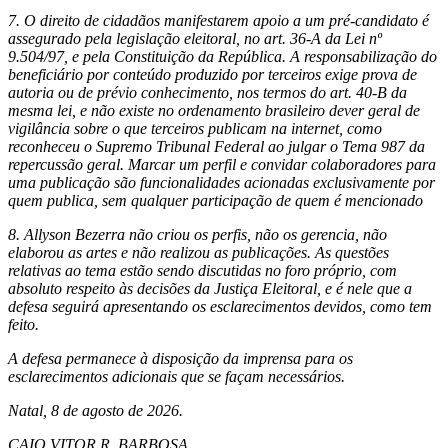
7. O direito de cidadãos manifestarem apoio a um pré-candidato é
assegurado pela legislação eleitoral, no art. 36-A da Lei nº
9.504/97, e pela Constituição da República. A responsabilização do
beneficiário por conteúdo produzido por terceiros exige prova de
autoria ou de prévio conhecimento, nos termos do art. 40-B da
mesma lei, e não existe no ordenamento brasileiro dever geral de
vigilância sobre o que terceiros publicam na internet, como
reconheceu o Supremo Tribunal Federal ao julgar o Tema 987 da
repercussão geral. Marcar um perfil e convidar colaboradores para
uma publicação são funcionalidades acionadas exclusivamente por
quem publica, sem qualquer participação de quem é mencionado
8. Allyson Bezerra não criou os perfis, não os gerencia, não
elaborou as artes e não realizou as publicações. As questões
relativas ao tema estão sendo discutidas no foro próprio, com
absoluto respeito às decisões da Justiça Eleitoral, e é nele que a
defesa seguirá apresentando os esclarecimentos devidos, como tem
feito.
A defesa permanece à disposição da imprensa para os
esclarecimentos adicionais que se façam necessários.
Natal, 8 de agosto de 2026.
CAIO VITOR R. BARBOSA