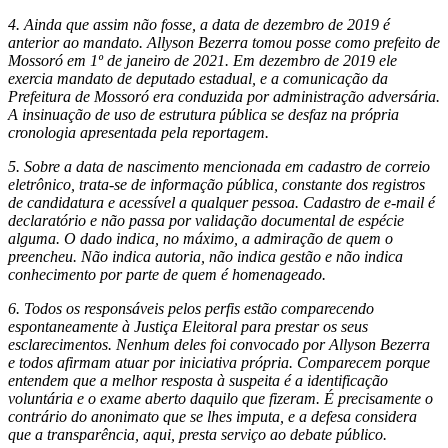
4. Ainda que assim não fosse, a data de dezembro de 2019 é
anterior ao mandato. Allyson Bezerra tomou posse como prefeito de
Mossoró em 1º de janeiro de 2021. Em dezembro de 2019 ele
exercia mandato de deputado estadual, e a comunicação da
Prefeitura de Mossoró era conduzida por administração adversária.
A insinuação de uso de estrutura pública se desfaz na própria
cronologia apresentada pela reportagem.
5. Sobre a data de nascimento mencionada em cadastro de correio
eletrônico, trata-se de informação pública, constante dos registros
de candidatura e acessível a qualquer pessoa. Cadastro de e-mail é
declaratório e não passa por validação documental de espécie
alguma. O dado indica, no máximo, a admiração de quem o
preencheu. Não indica autoria, não indica gestão e não indica
conhecimento por parte de quem é homenageado.
6. Todos os responsáveis pelos perfis estão comparecendo
espontaneamente à Justiça Eleitoral para prestar os seus
esclarecimentos. Nenhum deles foi convocado por Allyson Bezerra
e todos afirmam atuar por iniciativa própria. Comparecem porque
entendem que a melhor resposta à suspeita é a identificação
voluntária e o exame aberto daquilo que fizeram. É precisamente o
contrário do anonimato que se lhes imputa, e a defesa considera
que a transparência, aqui, presta serviço ao debate público.