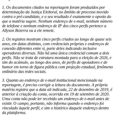
1. Os documentos citados na reportagem foram produzidos por
determinação da Justiça Eleitoral, no âmbito de processo movido
contra o pré-candidato, e o seu resultado é exatamente o oposto do
que a matéria sugere. Nenhum endereço de e-mail, nenhum número
de telefone e nenhum endereço de IP dos cinco perfis pertence a
Allyson Bezerra ou a ele remete.
2. Os registros mostram cinco perfis criados ao longo de quase seis
anos, em datas distintas, com credenciais próprias e endereços de
conexão diferentes entre si, parte deles indicando inclusive
operadoras diversas. Não há uma única credencial comum a dois
perfis. Não se trata de estrutura montada para a eleição de 2026, e
sim do acúmulo, ao longo dos anos, de perfis de apoiadores e de
humor em torno de figura pública com projeção estadual, fenômeno
ordinário das redes sociais.
3. Quanto ao endereço de e-mail institucional mencionado na
reportagem, é preciso corrigir a leitura do documento. A própria
matéria registra que a data ali indicada, 22 de dezembro de 2019, é
anterior à criação da conta, ocorrida em 19 de setembro de 2020.
Uma conta não pode ter recebido um endereço de e-mail antes de
existir. O campo, portanto, não informa quando o endereço foi
vinculado àquele perfil, e sim o histórico daquele endereço dentro
da plataforma.