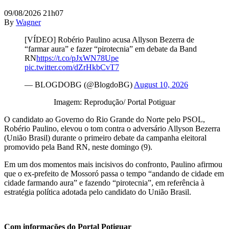
09/08/2026 21h07
By
Wagner
[VÍDEO] Robério Paulino acusa Allyson Bezerra de
“farmar aura” e fazer “pirotecnia” em debate da Band
RN
https://t.co/pJxWN78Upe
pic.twitter.com/dZrHkbCvT7
— BLOGDOBG (@BlogdoBG)
August 10, 2026
Imagem: Reprodução/ Portal Potiguar
O candidato ao Governo do Rio Grande do Norte pelo PSOL,
Robério Paulino, elevou o tom contra o adversário Allyson Bezerra
(União Brasil) durante o primeiro debate da campanha eleitoral
promovido pela Band RN, neste domingo (9).
Em um dos momentos mais incisivos do confronto, Paulino afirmou
que o ex-prefeito de Mossoró passa o tempo “andando de cidade em
cidade farmando aura” e fazendo “pirotecnia”, em referência à
estratégia política adotada pelo candidato do União Brasil.
Com informações do Portal Potiguar