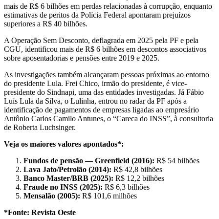
mais de R$ 6 bilhões em perdas relacionadas à corrupção, enquanto
estimativas de peritos da Polícia Federal apontaram prejuízos
superiores a R$ 40 bilhões.
A Operação Sem Desconto, deflagrada em 2025 pela PF e pela
CGU, identificou mais de R$ 6 bilhões em descontos associativos
sobre aposentadorias e pensões entre 2019 e 2025.
As investigações também alcançaram pessoas próximas ao entorno
do presidente Lula. Frei Chico, irmão do presidente, é vice-
presidente do Sindnapi, uma das entidades investigadas. Já Fábio
Luís Lula da Silva, o Lulinha, entrou no radar da PF após a
identificação de pagamentos de empresas ligadas ao empresário
Antônio Carlos Camilo Antunes, o “Careca do INSS”, à consultoria
de Roberta Luchsinger.
Veja os maiores valores apontados*:
Fundos de pensão — Greenfield (2016):
R$ 54 bilhões
Lava Jato/Petrolão (2014):
R$ 42,8 bilhões
Banco Master/BRB (2025):
R$ 12,2 bilhões
Fraude no INSS (2025):
R$ 6,3 bilhões
Mensalão (2005):
R$ 101,6 milhões
*Fonte: Revista Oeste