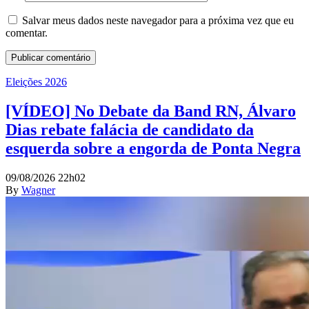
Salvar meus dados neste navegador para a próxima vez que eu
comentar.
Eleições 2026
[VÍDEO] No Debate da Band RN, Álvaro
Dias rebate falácia de candidato da
esquerda sobre a engorda de Ponta Negra
09/08/2026 22h02
By
Wagner