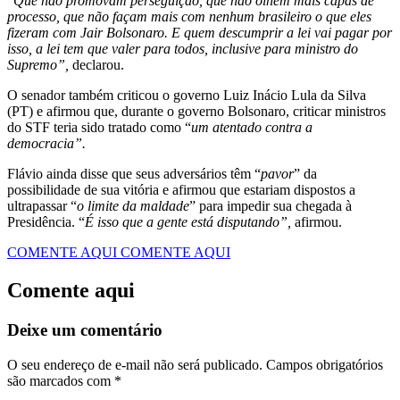
“
Que não promovam perseguição, que não olhem mais capas de
processo, que não façam mais com nenhum brasileiro o que eles
fizeram com Jair Bolsonaro. E quem descumprir a lei vai pagar por
isso, a lei tem que valer para todos, inclusive para ministro do
Supremo”,
declarou.
O senador também criticou o governo Luiz Inácio Lula da Silva
(PT) e afirmou que, durante o governo Bolsonaro, criticar ministros
do STF teria sido tratado como “
um atentado contra a
democracia”.
Flávio ainda disse que seus adversários têm “
pavor
” da
possibilidade de sua vitória e afirmou que estariam dispostos a
ultrapassar “
o limite da maldade
” para impedir sua chegada à
Presidência. “
É isso que a gente está disputando”,
afirmou.
COMENTE AQUI
COMENTE AQUI
Comente aqui
Deixe um comentário
O seu endereço de e-mail não será publicado.
Campos obrigatórios
são marcados com
*