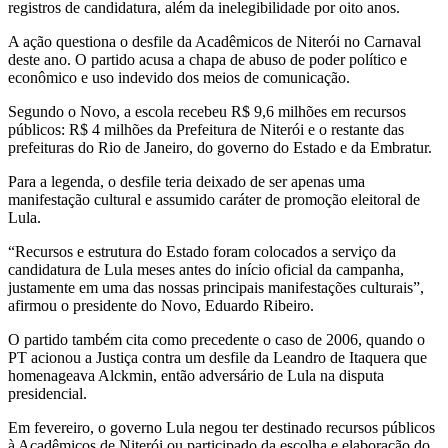
registros de candidatura, além da inelegibilidade por oito anos.
A ação questiona o desfile da Acadêmicos de Niterói no Carnaval
deste ano. O partido acusa a chapa de abuso de poder político e
econômico e uso indevido dos meios de comunicação.
Segundo o Novo, a escola recebeu R$ 9,6 milhões em recursos
públicos: R$ 4 milhões da Prefeitura de Niterói e o restante das
prefeituras do Rio de Janeiro, do governo do Estado e da Embratur.
Para a legenda, o desfile teria deixado de ser apenas uma
manifestação cultural e assumido caráter de promoção eleitoral de
Lula.
“Recursos e estrutura do Estado foram colocados a serviço da
candidatura de Lula meses antes do início oficial da campanha,
justamente em uma das nossas principais manifestações culturais”,
afirmou o presidente do Novo, Eduardo Ribeiro.
O partido também cita como precedente o caso de 2006, quando o
PT acionou a Justiça contra um desfile da Leandro de Itaquera que
homenageava Alckmin, então adversário de Lula na disputa
presidencial.
Em fevereiro, o governo Lula negou ter destinado recursos públicos
à Acadêmicos de Niterói ou participado da escolha e elaboração do