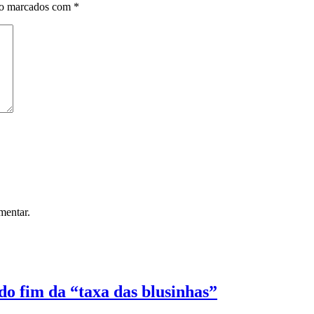
ão marcados com
*
mentar.
o fim da “taxa das blusinhas”