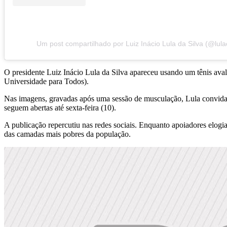
Um post compartilhado por Luiz Inácio Lula da Silva (@lulao
O presidente Luiz Inácio Lula da Silva apareceu usando um tênis ava
Universidade para Todos).
Nas imagens, gravadas após uma sessão de musculação, Lula convida es
seguem abertas até sexta-feira (10).
A publicação repercutiu nas redes sociais. Enquanto apoiadores elogia
das camadas mais pobres da população.