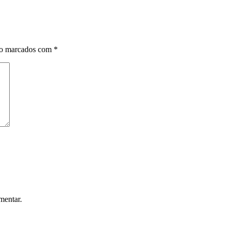
ão marcados com
*
mentar.