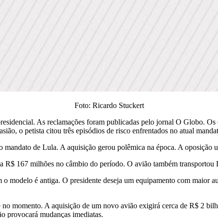
Foto: Ricardo Stuckert
o presidencial. As reclamações foram publicadas pelo jornal O Globo. O
ão, o petista citou três episódios de risco enfrentados no atual manda
mandato de Lula. A aquisição gerou polêmica na época. A oposição uso
 a R$ 167 milhões no câmbio do período. O avião também transportou
com o modelo é antiga. O presidente deseja um equipamento com maior a
e no momento. A aquisição de um novo avião exigirá cerca de R$ 2 bilh
 não provocará mudanças imediatas.