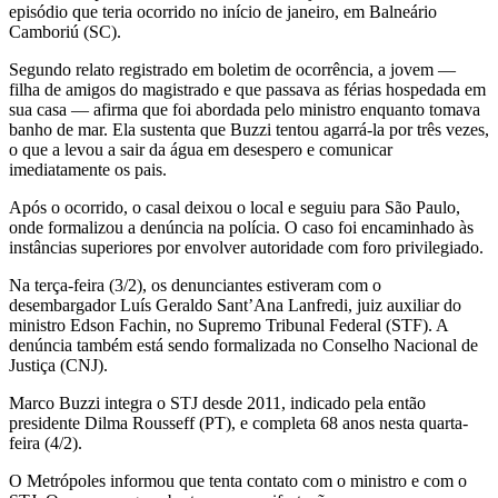
episódio que teria ocorrido no início de janeiro, em Balneário
Camboriú (SC).
Segundo relato registrado em boletim de ocorrência, a jovem —
filha de amigos do magistrado e que passava as férias hospedada em
sua casa — afirma que foi abordada pelo ministro enquanto tomava
banho de mar. Ela sustenta que Buzzi tentou agarrá-la por três vezes,
o que a levou a sair da água em desespero e comunicar
imediatamente os pais.
Após o ocorrido, o casal deixou o local e seguiu para São Paulo,
onde formalizou a denúncia na polícia. O caso foi encaminhado às
instâncias superiores por envolver autoridade com foro privilegiado.
Na terça-feira (3/2), os denunciantes estiveram com o
desembargador Luís Geraldo Sant’Ana Lanfredi, juiz auxiliar do
ministro Edson Fachin, no Supremo Tribunal Federal (STF). A
denúncia também está sendo formalizada no Conselho Nacional de
Justiça (CNJ).
Marco Buzzi integra o STJ desde 2011, indicado pela então
presidente Dilma Rousseff (PT), e completa 68 anos nesta quarta-
feira (4/2).
O Metrópoles informou que tenta contato com o ministro e com o