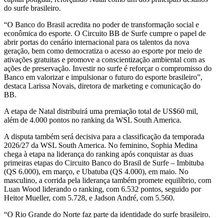
do surfe brasileiro.
“O Banco do Brasil acredita no poder de transformação social e
econômica do esporte. O Circuito BB de Surfe cumpre o papel de
abrir portas do cenário internacional para os talentos da nova
geração, bem como democratiza o acesso ao esporte por meio de
ativações gratuitas e promove a conscientização ambiental com as
ações de preservação. Investir no surfe é reforçar o compromisso do
Banco em valorizar e impulsionar o futuro do esporte brasileiro”,
destaca Larissa Novais, diretora de marketing e comunicação do
BB.
A etapa de Natal distribuirá uma premiação total de US$60 mil,
além de 4.000 pontos no ranking da WSL South America.
A disputa também será decisiva para a classificação da temporada
2026/27 da WSL South America. No feminino, Sophia Medina
chega à etapa na liderança do ranking após conquistar as duas
primeiras etapas do Circuito Banco do Brasil de Surfe – Imbituba
(QS 6.000), em março, e Ubatuba (QS 4.000), em maio. No
masculino, a corrida pela liderança também promete equilíbrio, com
Luan Wood liderando o ranking, com 6.532 pontos, seguido por
Heitor Mueller, com 5.728, e Jadson André, com 5.560.
“O Rio Grande do Norte faz parte da identidade do surfe brasileiro.