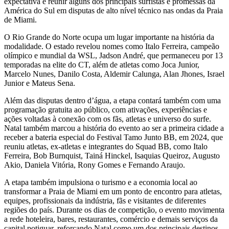
expectativa é reunir alguns dos principais surfistas e promessas da
América do Sul em disputas de alto nível técnico nas ondas da Praia
de Miami.
O Rio Grande do Norte ocupa um lugar importante na história da
modalidade. O estado revelou nomes como Italo Ferreira, campeão
olímpico e mundial da WSL, Jadson André, que permaneceu por 13
temporadas na elite do CT, além de atletas como Joca Junior,
Marcelo Nunes, Danilo Costa, Aldemir Calunga, Alan Jhones, Israel
Junior e Mateus Sena.
Além das disputas dentro d’água, a etapa contará também com uma
programação gratuita ao público, com ativações, experiências e
ações voltadas à conexão com os fãs, atletas e universo do surfe.
Natal também marcou a história do evento ao ser a primeira cidade a
receber a bateria especial do Festival Tamo Junto BB, em 2024, que
reuniu atletas, ex-atletas e integrantes do Squad BB, como Italo
Ferreira, Bob Burnquist, Tainá Hinckel, Isaquias Queiroz, Augusto
Akio, Daniela Vitória, Rony Gomes e Fernando Araujo.
A etapa também impulsiona o turismo e a economia local ao
transformar a Praia de Miami em um ponto de encontro para atletas,
equipes, profissionais da indústria, fãs e visitantes de diferentes
regiões do país. Durante os dias de competição, o evento movimenta
a rede hoteleira, bares, restaurantes, comércio e demais serviços da
capital potiguar, reforçando Natal como um dos principais destinos