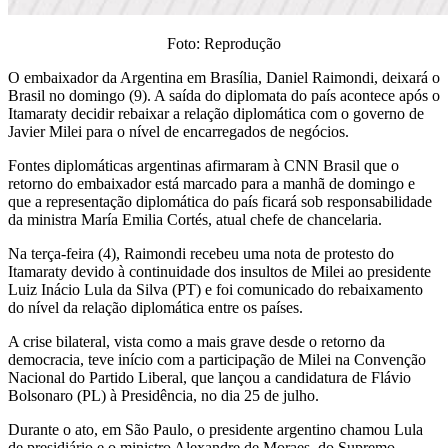
Foto: Reprodução
O embaixador da Argentina em Brasília, Daniel Raimondi, deixará o
Brasil no domingo (9). A saída do diplomata do país acontece após o
Itamaraty decidir rebaixar a relação diplomática com o governo de
Javier Milei para o nível de encarregados de negócios.
Fontes diplomáticas argentinas afirmaram à CNN Brasil que o
retorno do embaixador está marcado para a manhã de domingo e
que a representação diplomática do país ficará sob responsabilidade
da ministra María Emilia Cortés, atual chefe de chancelaria.
Na terça-feira (4), Raimondi recebeu uma nota de protesto do
Itamaraty devido à continuidade dos insultos de Milei ao presidente
Luiz Inácio Lula da Silva (PT) e foi comunicado do rebaixamento
do nível da relação diplomática entre os países.
A crise bilateral, vista como a mais grave desde o retorno da
democracia, teve início com a participação de Milei na Convenção
Nacional do Partido Liberal, que lançou a candidatura de Flávio
Bolsonaro (PL) à Presidência, no dia 25 de julho.
Durante o ato, em São Paulo, o presidente argentino chamou Lula
de presidiário e o ministro Alexandre de Moraes, do Supremo