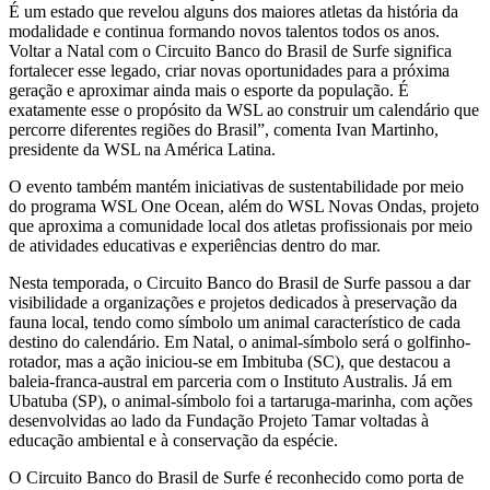
É um estado que revelou alguns dos maiores atletas da história da
modalidade e continua formando novos talentos todos os anos.
Voltar a Natal com o Circuito Banco do Brasil de Surfe significa
fortalecer esse legado, criar novas oportunidades para a próxima
geração e aproximar ainda mais o esporte da população. É
exatamente esse o propósito da WSL ao construir um calendário que
percorre diferentes regiões do Brasil”, comenta Ivan Martinho,
presidente da WSL na América Latina.
O evento também mantém iniciativas de sustentabilidade por meio
do programa WSL One Ocean, além do WSL Novas Ondas, projeto
que aproxima a comunidade local dos atletas profissionais por meio
de atividades educativas e experiências dentro do mar.
Nesta temporada, o Circuito Banco do Brasil de Surfe passou a dar
visibilidade a organizações e projetos dedicados à preservação da
fauna local, tendo como símbolo um animal característico de cada
destino do calendário. Em Natal, o animal-símbolo será o golfinho-
rotador, mas a ação iniciou-se em Imbituba (SC), que destacou a
baleia-franca-austral em parceria com o Instituto Australis. Já em
Ubatuba (SP), o animal-símbolo foi a tartaruga-marinha, com ações
desenvolvidas ao lado da Fundação Projeto Tamar voltadas à
educação ambiental e à conservação da espécie.
O Circuito Banco do Brasil de Surfe é reconhecido como porta de