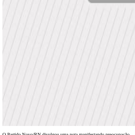
O Partido Novo/RN divulgou uma nota manifestando preocupação