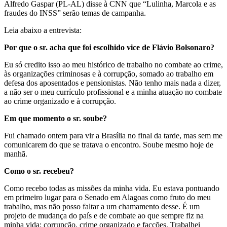
Alfredo Gaspar (PL-AL) disse à CNN que “Lulinha, Marcola e as
fraudes do INSS” serão temas de campanha.
Leia abaixo a entrevista:
Por que o sr. acha que foi escolhido vice de Flávio Bolsonaro?
Eu só credito isso ao meu histórico de trabalho no combate ao crime,
às organizações criminosas e à corrupção, somado ao trabalho em
defesa dos aposentados e pensionistas. Não tenho mais nada a dizer,
a não ser o meu currículo profissional e a minha atuação no combate
ao crime organizado e à corrupção.
Em que momento o sr. soube?
Fui chamado ontem para vir a Brasília no final da tarde, mas sem me
comunicarem do que se tratava o encontro. Soube mesmo hoje de
manhã.
Como o sr. recebeu?
Como recebo todas as missões da minha vida. Eu estava pontuando
em primeiro lugar para o Senado em Alagoas como fruto do meu
trabalho, mas não posso faltar a um chamamento desse. É um
projeto de mudança do país e de combate ao que sempre fiz na
minha vida: corrupção, crime organizado e facções. Trabalhei