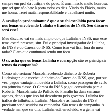
sempre em prol da Justiça e do povo. É uma missão muito honrosa,
que sei que não bate à porta todos os dias. Vindo do Flávio, muito
me honra. Terei muita responsabilidade e trabalharei muito.
A avaliação predominante é que o sr. foi escolhido para focar
nos temas envolvendo Lulinha e fraudes do INSS. Seu discurso
será esse?
Meu discurso vai ser mais amplo do que Lulinha e INSS, mas esse
tema estará presente, sim. Fui o principal investigador de Lulinha,
do INSS e do Careca do INSS. Como isso vai ficar fora do meu
radar? Claro que continuará sendo um foco.
O sr. acha que os temas Lulinha e corrupção são os principais
temas da campanha?
Como não seriam? Marcola recebendo dinheiro de Roberta
Luchsinger, que recebeu dinheiro do Careca do INSS, que, por sua
vez, pagou vantagem indevida a Lulinha, como passagem de avião
em primeira classe. O Careca do INSS pagou consultoria para a
Roberta. Marcola saiu do Palácio do Planalto há duas semanas
apenas, depois que isso foi descoberto pelo governo. Lulinha fez
tráfico de influência. Lulinha, Marcola e as fraudes do INSS
precisam ser discutidos na campanha. São temas de campanha. A
verdade tem que ser dita. Lulinha está envolvido, e a gente vai