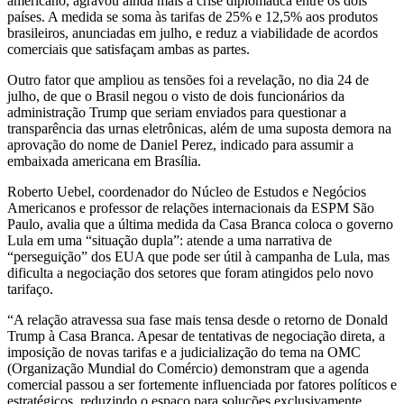
americano, agravou ainda mais a crise diplomática entre os dois
países. A medida se soma às tarifas de 25% e 12,5% aos produtos
brasileiros, anunciadas em julho, e reduz a viabilidade de acordos
comerciais que satisfaçam ambas as partes.
Outro fator que ampliou as tensões foi a revelação, no dia 24 de
julho, de que o Brasil negou o visto de dois funcionários da
administração Trump que seriam enviados para questionar a
transparência das urnas eletrônicas, além de uma suposta demora na
aprovação do nome de Daniel Perez, indicado para assumir a
embaixada americana em Brasília.
Roberto Uebel, coordenador do Núcleo de Estudos e Negócios
Americanos e professor de relações internacionais da ESPM São
Paulo, avalia que a última medida da Casa Branca coloca o governo
Lula em uma “situação dupla”: atende a uma narrativa de
“perseguição” dos EUA que pode ser útil à campanha de Lula, mas
dificulta a negociação dos setores que foram atingidos pelo novo
tarifaço.
“A relação atravessa sua fase mais tensa desde o retorno de Donald
Trump à Casa Branca. Apesar de tentativas de negociação direta, a
imposição de novas tarifas e a judicialização do tema na OMC
(Organização Mundial do Comércio) demonstram que a agenda
comercial passou a ser fortemente influenciada por fatores políticos e
estratégicos, reduzindo o espaço para soluções exclusivamente