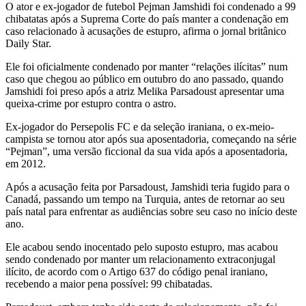
O ator e ex-jogador de futebol Pejman Jamshidi foi condenado a 99
chibatatas após a Suprema Corte do país manter a condenação em
caso relacionado à acusações de estupro, afirma o jornal britânico
Daily Star.
Ele foi oficialmente condenado por manter “relações ilícitas” num
caso que chegou ao público em outubro do ano passado, quando
Jamshidi foi preso após a atriz Melika Parsadoust apresentar uma
queixa-crime por estupro contra o astro.
Ex-jogador do Persepolis FC e da seleção iraniana, o ex-meio-
campista se tornou ator após sua aposentadoria, começando na série
“Pejman”, uma versão ficcional da sua vida após a aposentadoria,
em 2012.
Após a acusação feita por Parsadoust, Jamshidi teria fugido para o
Canadá, passando um tempo na Turquia, antes de retornar ao seu
país natal para enfrentar as audiências sobre seu caso no início deste
ano.
Ele acabou sendo inocentado pelo suposto estupro, mas acabou
sendo condenado por manter um relacionamento extraconjugal
ilícito, de acordo com o Artigo 637 do código penal iraniano,
recebendo a maior pena possível: 99 chibatadas.