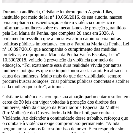
Durante a audiência, Cristiane lembrou que o Agosto Lilás,
instituído por meio de lei n° 10.066/2016, de sua autoria, nasceu
para ampliar a conscientização sobre a violência doméstica e
informar as mulheres sobre os mecanismos de proteção garantidos
pela Lei Maria da Penha, que completa 20 anos em 2026. A
parlamentar ressaltou que a iniciativa abriu caminho para outras
políticas públicas importantes, como a Patrulha Maria da Penha, Lei
n° 10.097/2016, que acompanha o cumprimento das medidas
protetivas, e o programa Maria da Penha Vai às Escolas, Lei n°
10.330/2018, voltado à prevenção da violência por meio da
educação. “Foi exatamente essa dura realidade vivida por tantas
mulheres potiguares que me impulsionou a estar aqui. Eu abracei a
causa das mulheres. Muito mais do que dar visibilidade, sempre
procurei buscar soluções, criar políticas públicas concretas e acolher
cada mulher que sofre”, afirmou.
Cristiane também destacou que sua atuação parlamentar resultou em
cerca de 30 leis em vigor voltadas à proteção dos direitos das
mulheres, além da criação da Procuradoria Especial da Mulher
(ProMulher) e do Observatório da Mulher Potiguar contra a
Violência. Ao defender a continuidade desse trabalho, reforçou que
o combate à violência exige compromisso permanente. “Ainda
perguntam se vamos falar sobre isso de novo. E eu respondo: sim.