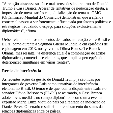
“A relação atravessa sua fase mais tensa desde o retorno de Donald
Trump à Casa Branca. Apesar de tentativas de negociação direta, a
imposição de novas tarifas e a judicialização do tema na OMC
(Organização Mundial do Comércio) demonstram que a agenda
comercial passou a ser fortemente influenciada por fatores políticos e
estratégicos, reduzindo o espaço para soluções exclusivamente
diplomáticas”, afirma.
Uebel relembra outros momentos delicados na relação entre Brasil e
EUA, como durante a Segunda Guerra Mundial e em episódios de
espionagem em 2013, nos governos Dilma Rousseff e Barack
Obama, mas ressalta: “a diferença atual é a combinação de atritos
diplomáticos, comerciais e eleitorais, que amplia a percepção de
deterioração simultânea em várias frentes”.
Receio de interferência
As recentes ações da gestão de Donald Trump já são lidas por
integrantes do governo Lula como tentativas de interferência
eleitoral no Brasil. O temor é de que, com a disputa entre Lula e o
senador Flávio Bolsonaro (PL-RJ) se acirrando, a Casa Branca
adote novas medidas no campo diplomático, como uma eventual
expulsão Maria Luiza Viotti do país ou a retirada da indicação de
Daniel Perez. O cenário resultaria no rebaixamento do status das
relações diplomáticas entre os países.