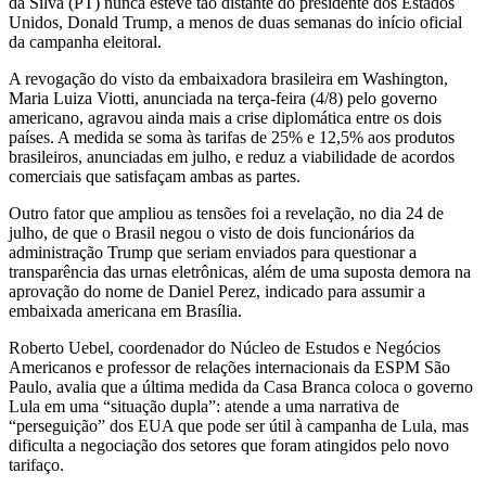
da Silva (PT) nunca esteve tão distante do presidente dos Estados
Unidos, Donald Trump, a menos de duas semanas do início oficial
da campanha eleitoral.
A revogação do visto da embaixadora brasileira em Washington,
Maria Luiza Viotti, anunciada na terça-feira (4/8) pelo governo
americano, agravou ainda mais a crise diplomática entre os dois
países. A medida se soma às tarifas de 25% e 12,5% aos produtos
brasileiros, anunciadas em julho, e reduz a viabilidade de acordos
comerciais que satisfaçam ambas as partes.
Outro fator que ampliou as tensões foi a revelação, no dia 24 de
julho, de que o Brasil negou o visto de dois funcionários da
administração Trump que seriam enviados para questionar a
transparência das urnas eletrônicas, além de uma suposta demora na
aprovação do nome de Daniel Perez, indicado para assumir a
embaixada americana em Brasília.
Roberto Uebel, coordenador do Núcleo de Estudos e Negócios
Americanos e professor de relações internacionais da ESPM São
Paulo, avalia que a última medida da Casa Branca coloca o governo
Lula em uma “situação dupla”: atende a uma narrativa de
“perseguição” dos EUA que pode ser útil à campanha de Lula, mas
dificulta a negociação dos setores que foram atingidos pelo novo
tarifaço.