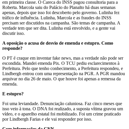
em primeira classe. O Careca do INSS pagou consultoria para a
Roberta. Marcola saiu do Palácio do Planalto há duas semanas
apenas, depois que isso foi descoberto pelo governo. Lulinha fez
tráfico de influência. Lulinha, Marcola e as fraudes do INSS
precisam ser discutidos na campanha. São temas de campanha. A
verdade tem que ser dita. Lulinha está envolvido, e a gente vai
discutir isso.
A oposição o acusa de desvio de emenda e estupro. Como
responde?
O PT é craque em inventar fake news, mas a verdade não pode ser
escondida. Mandei emenda Pix. O TCU pediu esclarecimentos à
Prefeitura. Pelo que tenho conhecimento, a Prefeitura respondeu, e
Lindbergh entrou com uma representação na PGR. A PGR mandou
arquivar no dia 26 de maio. O que houve foi apenas a remessa da
emenda.
E estupro?
Foi uma leviandade. Denunciação caluniosa. Faz cinco meses que
isso veio à tona. O DNA foi realizado, a suposta vítima gravou um
vídeo, e o aparelho estatal foi mobilizado. Foi um crime praticado
por Lindbergh Farias e ele vai responder por isso.
Com informações da CNN