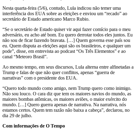
Nesta quarta-feira (5/6), contudo, Lula indicou não temer uma
interferência dos EUA sobre as eleições e enviou um “recado” ao
secretário de Estado americano Marco Rubio.
“Se o secretário de Estado quiser vir aqui fazer comício para o meu
adversário, eu acho até bom. Eu quero derrotar todos eles juntos. Eu
não sou de ficar fazendo bravata. […] Quem governa esse país sou
eu. Quem disputa as eleições aqui são os brasileiros, e qualquer um
pode”, disse, em entrevista ao podcast “Os Três Elementos” e ao
canal “Meteoro Brasil”.
Ao mesmo tempo, em seus discursos, Lula alterna entre alfinetadas a
Trump e falas de que não quer conflitos, apenas “guerra de
narrativas” com o presidente dos EUA.
“Quero todo mundo como amigo, nem Trump quero como inimigo.
Não sou louco. O cara diz que tem os maiores navios do mundo, as
maiores bombas atômicas, os maiores aviões, o maior exército do
mundo. […] Quero guerra apenas de narrativa. Na narrativa, nós
estamos certos. Quem tem razão não baixa a cabeça”, declarou, no
dia 29 de julho.
Com informações de O Tempo