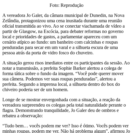
Foto: Reprodução
A vereadora Jo Galer, da câmara municipal de Dunedin, na Nova
Zelândia, protagonizou uma cena inusitada durante uma reunião
oficial transmitida ao vivo. Ao se conectar viachamada de vídeo a
partir de Glasgow, na Escócia, para debater reformas no governo
local e prioridades de gastos, a parlamentar apareceu com um
cenário atípico ao fundo: um banheiro com calcinhas e roupas
penduradas para secar em um varal e a silhueta escura de uma
pessoa atrás da porta de vidro fosco do chuveiro.
A situação gerou risos imediatos entre os participantes da sessão. Ao
notar a transmissão, a prefeita Sophie Barker alertou a colega de
forma tática sobre o fundo da imagem. “Você pode querer mover
sua câmera. Podemos ver suas roupas penduradas”, alertou a
prefeita. Segundo a imprensa local, a silhueta dentro do box do
chiveiro poderia ser de um homem.
Longe de se mostrar envergonhada com a situação, a reação da
vereadora surpreendeu os colegas pela total naturalidade perante o
flagra. Demonstrando tranquilidade, Jo Galer deu de ombros e
rebateu a observação:
“Tudo bem… vocês podem me ver? Isso é ótimo. Vocês podem ver
minhas roupas, podem me ver. Não há problema algum”, afirmou Jo