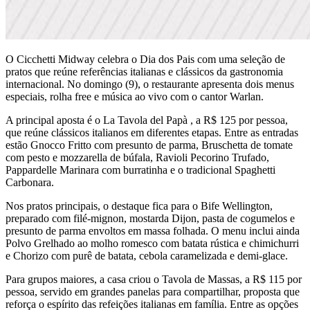
O Cicchetti Midway celebra o Dia dos Pais com uma seleção de
pratos que reúne referências italianas e clássicos da gastronomia
internacional. No domingo (9), o restaurante apresenta dois menus
especiais, rolha free e música ao vivo com o cantor Warlan.
A principal aposta é o La Tavola del Papà , a R$ 125 por pessoa,
que reúne clássicos italianos em diferentes etapas. Entre as entradas
estão Gnocco Fritto com presunto de parma, Bruschetta de tomate
com pesto e mozzarella de búfala, Ravioli Pecorino Trufado,
Pappardelle Marinara com burratinha e o tradicional Spaghetti
Carbonara.
Nos pratos principais, o destaque fica para o Bife Wellington,
preparado com filé-mignon, mostarda Dijon, pasta de cogumelos e
presunto de parma envoltos em massa folhada. O menu inclui ainda
Polvo Grelhado ao molho romesco com batata rústica e chimichurri
e Chorizo com purê de batata, cebola caramelizada e demi-glace.
Para grupos maiores, a casa criou o Tavola de Massas, a R$ 115 por
pessoa, servido em grandes panelas para compartilhar, proposta que
reforça o espírito das refeições italianas em família. Entre as opções