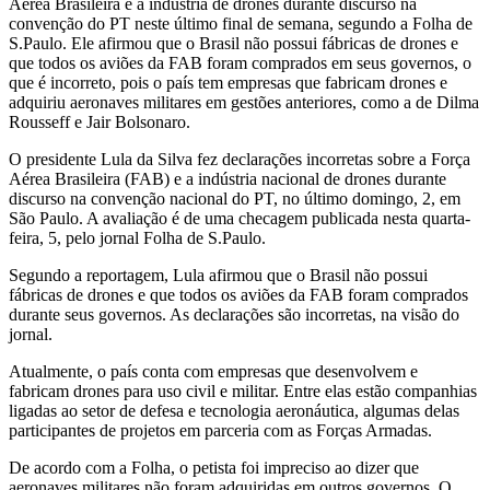
Aérea Brasileira e a indústria de drones durante discurso na
convenção do PT neste último final de semana, segundo a Folha de
S.Paulo. Ele afirmou que o Brasil não possui fábricas de drones e
que todos os aviões da FAB foram comprados em seus governos, o
que é incorreto, pois o país tem empresas que fabricam drones e
adquiriu aeronaves militares em gestões anteriores, como a de Dilma
Rousseff e Jair Bolsonaro.
O presidente Lula da Silva fez declarações incorretas sobre a Força
Aérea Brasileira (FAB) e a indústria nacional de drones durante
discurso na convenção nacional do PT, no último domingo, 2, em
São Paulo. A avaliação é de uma checagem publicada nesta quarta-
feira, 5, pelo jornal Folha de S.Paulo.
Segundo a reportagem, Lula afirmou que o Brasil não possui
fábricas de drones e que todos os aviões da FAB foram comprados
durante seus governos. As declarações são incorretas, na visão do
jornal.
Atualmente, o país conta com empresas que desenvolvem e
fabricam drones para uso civil e militar. Entre elas estão companhias
ligadas ao setor de defesa e tecnologia aeronáutica, algumas delas
participantes de projetos em parceria com as Forças Armadas.
De acordo com a Folha, o petista foi impreciso ao dizer que
aeronaves militares não foram adquiridas em outros governos. O