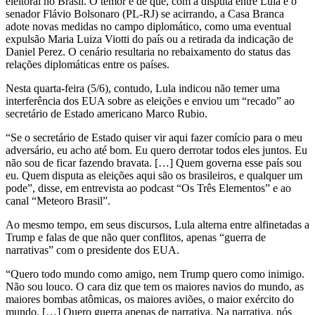
eleitoral no Brasil. O temor é de que, com a disputa entre Lula e o
senador Flávio Bolsonaro (PL-RJ) se acirrando, a Casa Branca
adote novas medidas no campo diplomático, como uma eventual
expulsão Maria Luiza Viotti do país ou a retirada da indicação de
Daniel Perez. O cenário resultaria no rebaixamento do status das
relações diplomáticas entre os países.
Nesta quarta-feira (5/6), contudo, Lula indicou não temer uma
interferência dos EUA sobre as eleições e enviou um “recado” ao
secretário de Estado americano Marco Rubio.
“Se o secretário de Estado quiser vir aqui fazer comício para o meu
adversário, eu acho até bom. Eu quero derrotar todos eles juntos. Eu
não sou de ficar fazendo bravata. […] Quem governa esse país sou
eu. Quem disputa as eleições aqui são os brasileiros, e qualquer um
pode”, disse, em entrevista ao podcast “Os Três Elementos” e ao
canal “Meteoro Brasil”.
Ao mesmo tempo, em seus discursos, Lula alterna entre alfinetadas a
Trump e falas de que não quer conflitos, apenas “guerra de
narrativas” com o presidente dos EUA.
“Quero todo mundo como amigo, nem Trump quero como inimigo.
Não sou louco. O cara diz que tem os maiores navios do mundo, as
maiores bombas atômicas, os maiores aviões, o maior exército do
mundo. […] Quero guerra apenas de narrativa. Na narrativa, nós