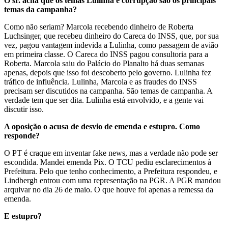
O sr. acha que os temas Lulinha e corrupção são os principais
temas da campanha?
Como não seriam? Marcola recebendo dinheiro de Roberta
Luchsinger, que recebeu dinheiro do Careca do INSS, que, por sua
vez, pagou vantagem indevida a Lulinha, como passagem de avião
em primeira classe. O Careca do INSS pagou consultoria para a
Roberta. Marcola saiu do Palácio do Planalto há duas semanas
apenas, depois que isso foi descoberto pelo governo. Lulinha fez
tráfico de influência. Lulinha, Marcola e as fraudes do INSS
precisam ser discutidos na campanha. São temas de campanha. A
verdade tem que ser dita. Lulinha está envolvido, e a gente vai
discutir isso.
A oposição o acusa de desvio de emenda e estupro. Como
responde?
O PT é craque em inventar fake news, mas a verdade não pode ser
escondida. Mandei emenda Pix. O TCU pediu esclarecimentos à
Prefeitura. Pelo que tenho conhecimento, a Prefeitura respondeu, e
Lindbergh entrou com uma representação na PGR. A PGR mandou
arquivar no dia 26 de maio. O que houve foi apenas a remessa da
emenda.
E estupro?