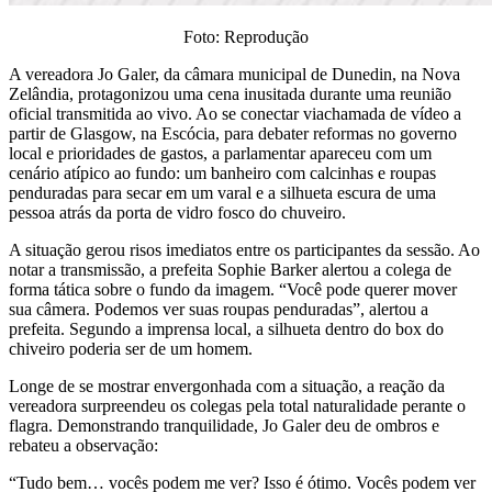
Foto: Reprodução
A vereadora Jo Galer, da câmara municipal de Dunedin, na Nova
Zelândia, protagonizou uma cena inusitada durante uma reunião
oficial transmitida ao vivo. Ao se conectar viachamada de vídeo a
partir de Glasgow, na Escócia, para debater reformas no governo
local e prioridades de gastos, a parlamentar apareceu com um
cenário atípico ao fundo: um banheiro com calcinhas e roupas
penduradas para secar em um varal e a silhueta escura de uma
pessoa atrás da porta de vidro fosco do chuveiro.
A situação gerou risos imediatos entre os participantes da sessão. Ao
notar a transmissão, a prefeita Sophie Barker alertou a colega de
forma tática sobre o fundo da imagem. “Você pode querer mover
sua câmera. Podemos ver suas roupas penduradas”, alertou a
prefeita. Segundo a imprensa local, a silhueta dentro do box do
chiveiro poderia ser de um homem.
Longe de se mostrar envergonhada com a situação, a reação da
vereadora surpreendeu os colegas pela total naturalidade perante o
flagra. Demonstrando tranquilidade, Jo Galer deu de ombros e
rebateu a observação:
“Tudo bem… vocês podem me ver? Isso é ótimo. Vocês podem ver