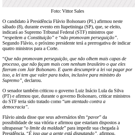
Foto: Vittor Sales
O candidato à Presidência Flávio Bolsonaro (PL) afirmou neste
sábado (8), durante evento em Itapetininga (SP), que, se eleito,
indicará ao Supremo Tribunal Federal (STF) ministros que
“
respeitem a Constituição”
e “
não promovam perseguição”
.
Segundo Flávio, o próximo presidente terá a prerrogativa de indicar
quatro ministros para a Corte.
“
Que não promovam perseguição, que não olhem mais capas de
processo, que não façam mais com nenhum brasileiro o que eles
fizeram com Jair Bolsonaro. E quem descumprir a lei vai pagar por
isso, a lei tem que valer para todos, inclusive para ministro do
Supremo”,
declarou.
O senador também criticou o governo Luiz Inácio Lula da Silva
(PT) e afirmou que, durante o governo Bolsonaro, criticar ministros
do STF teria sido tratado como “
um atentado contra a
democracia”.
Flávio ainda disse que seus adversários têm “
pavor
” da
possibilidade de sua vitória e afirmou que estariam dispostos a
ultrapassar “
o limite da maldade
” para impedir sua chegada à
Presidência. “
É isso que a gente está disputando”,
afirmou.