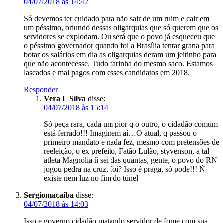
04/07/2018 às 14:42
Só devemos ter cuidado para não sair de um ruim e cair em
um péssimo, oriundo dessas oligarquias que só querem que os
servidores se explodam. Ou será que o povo já esqueceu que
o péssimo governador quando foi a Brasília tentar grana para
botar os salários em dia as oligarquias deram um jeitinho para
que não acontecesse. Tudo farinha do mesmo saco. Estamos
lascados e mal pagos com esses candidatos em 2018.
Responder
Vera L Silva
disse:
04/07/2018 às 15:14
Só peça rara, cada um pior q o outro, o cidadão comum
está ferrado!!! Imaginem aí…O atual, q passou o
primeiro mandato e nada fez, mesmo com pretensões de
reeleição, o ex prefeito, Fatão Lulão, styvenson, a tal
atleta Magnólia ñ sei das quantas, gente, o povo do RN
jogou pedra na cruz, foi? Isso é praga, só pode!!! Ñ
existe nem luz no fim do túnel
Sergiomacaiba
disse:
04/07/2018 às 14:03
Isso e governo cidadão matando servidor de fome com sua