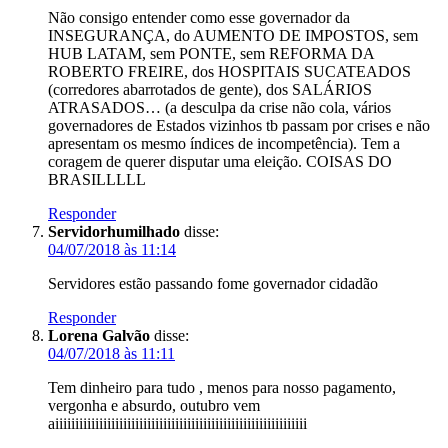
Não consigo entender como esse governador da
INSEGURANÇA, do AUMENTO DE IMPOSTOS, sem
HUB LATAM, sem PONTE, sem REFORMA DA
ROBERTO FREIRE, dos HOSPITAIS SUCATEADOS
(corredores abarrotados de gente), dos SALÁRIOS
ATRASADOS… (a desculpa da crise não cola, vários
governadores de Estados vizinhos tb passam por crises e não
apresentam os mesmo índices de incompetência). Tem a
coragem de querer disputar uma eleição. COISAS DO
BRASILLLLL
Responder
Servidorhumilhado
disse:
04/07/2018 às 11:14
Servidores estão passando fome governador cidadão
Responder
Lorena Galvão
disse:
04/07/2018 às 11:11
Tem dinheiro para tudo , menos para nosso pagamento,
vergonha e absurdo, outubro vem
aiiiiiiiiiiiiiiiiiiiiiiiiiiiiiiiiiiiiiiiiiiiiiiiiiiiiiiiiiiiiiii