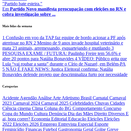
"Partido bate esteira."
Em
Partido Novo manifesta preocupação com eleições no RN e
cobra investigação sobre ...
Mais lidas da semana
1
Confusão em voo da TAP faz equipe de bordo acionar a PF após
aterrissar no RN
2
Menino de 9 anos invade hospital veterinário e
mata 23 animais, arremessando, esquartejando e mutilando
3
PESQUISA EXAME / FUTURA: Paulinho Freire tem 56.6% e
abre 20 pontos para Natália Bonavides
4
VÍDEO: Público grita que
Lula “vai roubar a santa” durante o Círio de Nazaré, em Belém-PA
5
NÃO É FAKE NEWS: Justiça Eleitoral confirma: Natália
Bonavides defende projeto que descriminaliza furto por necessidade
Categorias
Acidente
Agendão
Análise
Arte
Atletismo
Brasil
Carnatal
Carnaval
2023
Carnaval 2024
Carnaval 2025
Celebridades
Chuvas
Cidades
Ciência
cinema
Clima
Coluna do BG
Comportamento
Concurso
Copa do Mundo
Cultura
Denúncia
Dia das Mães
Direito
Diversos
E
ai, bora correr?
Economia
Editorial
Educação
Eleições
Eleições
2022
Eleições 2026
Emprego
Entrevista
Especial
Esporte
Feminicídio
Finanças
Futebol
Gastronomia
Geral
Golpe
Greve