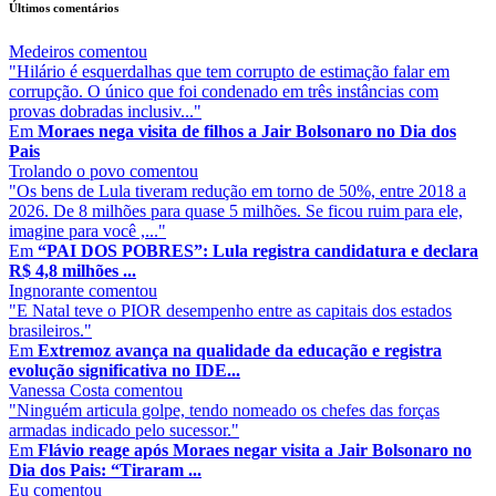
Últimos comentários
Medeiros
comentou
"Hilário é esquerdalhas que tem corrupto de estimação falar em
corrupção. O único que foi condenado em três instâncias com
provas dobradas inclusiv..."
Em
Moraes nega visita de filhos a Jair Bolsonaro no Dia dos
Pais
Trolando o povo
comentou
"Os bens de Lula tiveram redução em torno de 50%, entre 2018 a
2026. De 8 milhões para quase 5 milhões. Se ficou ruim para ele,
imagine para você ,..."
Em
“PAI DOS POBRES”: Lula registra candidatura e declara
R$ 4,8 milhões ...
Ingnorante
comentou
"E Natal teve o PIOR desempenho entre as capitais dos estados
brasileiros."
Em
Extremoz avança na qualidade da educação e registra
evolução significativa no IDE...
Vanessa Costa
comentou
"Ninguém articula golpe, tendo nomeado os chefes das forças
armadas indicado pelo sucessor."
Em
Flávio reage após Moraes negar visita a Jair Bolsonaro no
Dia dos Pais: “Tiraram ...
Eu
comentou