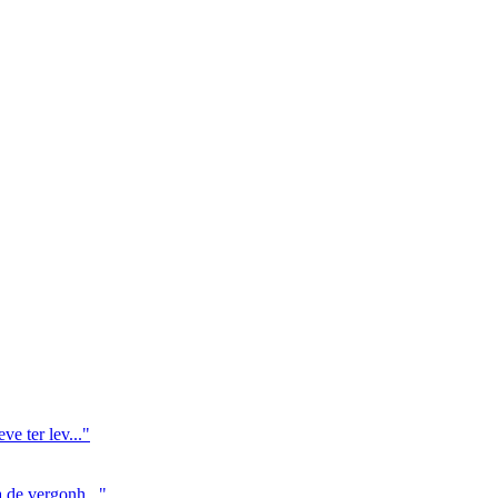
e ter lev..."
 de vergonh..."