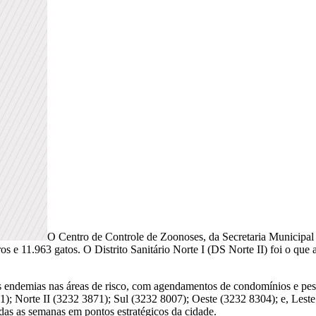
O Centro de Controle de Zoonoses, da Secretaria Municipal
s e 11.963 gatos. O Distrito Sanitário Norte I (DS Norte II) foi o que
às endemias nas áreas de risco, com agendamentos de condomínios e pess
181); Norte II (3232 3871); Sul (3232 8007); Oeste (3232 8304); e, Les
das as semanas em pontos estratégicos da cidade.