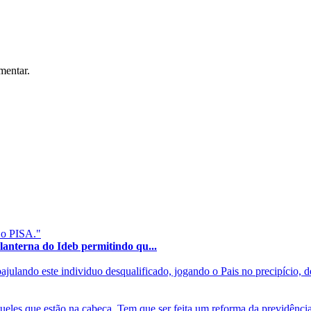
mentar.
 o PISA."
terna do Ideb permitindo qu...
lando este individuo desqualificado, jogando o Pais no precipício, dev
ueles que estão na cabeça. Tem que ser feita um reforma da previdência