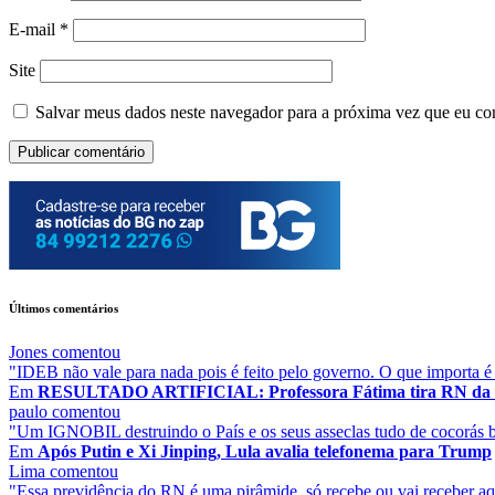
E-mail
*
Site
Salvar meus dados neste navegador para a próxima vez que eu co
Últimos comentários
Jones
comentou
"IDEB não vale para nada pois é feito pelo governo. O que importa é
Em
RESULTADO ARTIFICIAL: Professora Fátima tira RN da lan
paulo
comentou
"Um IGNOBIL destruindo o País e os seus asseclas tudo de cocorás baju
Em
Após Putin e Xi Jinping, Lula avalia telefonema para Trump
Lima
comentou
"Essa previdência do RN é uma pirâmide, só recebe ou vai receber aq