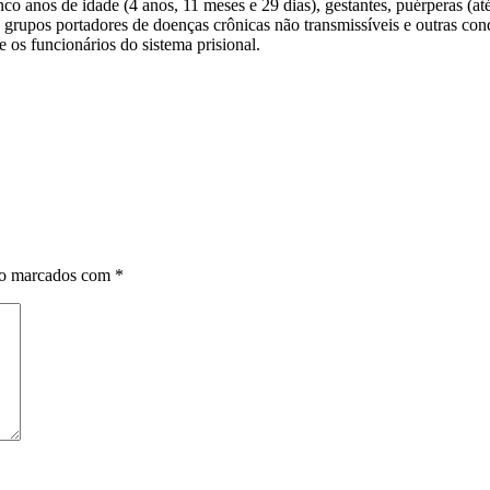
co anos de idade (4 anos, 11 meses e 29 dias), gestantes, puérperas (até
 grupos portadores de doenças crônicas não transmissíveis e outras cond
 os funcionários do sistema prisional.
ão marcados com
*