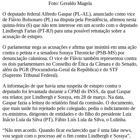
Foto: Geraldo Magela
O deputado federal Alfredo Gaspar (PL-AL), anunciado como vice
de Flávio Bolsonaro (PL) na disputa pela Presidência, afirmou nesta
quinta-feira (6) que não tem interesse em um acordo com o deputado
Lindbergh Farias (PT-RJ) para uma possível retratação sobre a
acusação de estupro.
O parlamentar nega as acusações e afirma que insistirá em uma ação
contra o petista e a senadora Soraya Thronicke (PSB-MS) por
denunciação caluniosa. O vice de Flávio também representou contra
os dois parlamentares no Conselho de Ética da Câmara e do Senado,
além da PGR (Procuradoria-Geral da República) e do STF
(Supremo Tribunal Federal).
A informação de que havia uma suspeita de estupro contra o
deputado foi levantada durante a CPMI do INSS, da qual Gaspar
era relator, por Lindbergh e Soraya, em 28 de março. Na data,
Gaspar fazia a leitura do relatório final da comissão. O documento,
que mais tarde foi rejeitado pelo colegiado, pediu o indiciamento de
ex-ministros, dirigentes de entidades e do filho do presidente Luiz
Inácio Lula da Silva (PT), Fábio Luís Lula da Silva, o Lulinha.
“Não tem acordo. Quando ficar esclarecido que é uma fake news,
vou seguir com o processo até o fim contra Lindbergh e Soraya”,