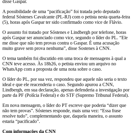
disse Gaspar.
A possibilidade de uma “pacificação” foi tratada pelo deputado
federal Sóstenes Cavalcante (PL-RJ) com o petista nesta quarta-feira
(5), horas após Gaspar ter sido confirmado como vice de Flávio.
O assunto foi tratado por Sóstenes e Lindbergh por telefone, horas
após Gaspar ser anunciado como vice, segundo o líder do PL. “Ele
me disse que não tem provas contra o Gaspar. É uma acusação
muito grave sem prova nenhuma”, disse Sostenes à CNN.
O tema também foi discutido em uma troca de mensagens à qual a
CNN teve acesso. Às 18h26, o petista enviou um arquivo no
WhatsApp com a proposta de uma nota sobre o caso.
O líder do PL, por sua vez, respondeu que aquele não seria o texto
ideal e que ele reacenderia o caso. Segundo apurou a CNN,
Lindbergh, em sua declaração, apenas defenderia a investigação por
parte da PF (Polícia Federal) e do STF (Supremo Tribunal Federal).
Em nova mensagem, o líder do PT escreve que poderia “dizer que
não tem provas”. Sóstenes responde, mais uma vez: “Essa frase
resolve tudo”, complementando que, daquela maneira, o assunto
estaria “pacificado”.
Com informações da CNN