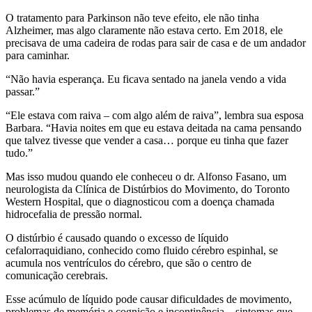
O tratamento para Parkinson não teve efeito, ele não tinha
Alzheimer, mas algo claramente não estava certo. Em 2018, ele
precisava de uma cadeira de rodas para sair de casa e de um andador
para caminhar.
“Não havia esperança. Eu ficava sentado na janela vendo a vida
passar.”
“Ele estava com raiva – com algo além de raiva”, lembra sua esposa
Barbara. “Havia noites em que eu estava deitada na cama pensando
que talvez tivesse que vender a casa… porque eu tinha que fazer
tudo.”
Mas isso mudou quando ele conheceu o dr. Alfonso Fasano, um
neurologista da Clínica de Distúrbios do Movimento, do Toronto
Western Hospital, que o diagnosticou com a doença chamada
hidrocefalia de pressão normal.
O distúrbio é causado quando o excesso de líquido
cefalorraquidiano, conhecido como fluido cérebro espinhal, se
acumula nos ventrículos do cérebro, que são o centro de
comunicação cerebrais.
Esse acúmulo de líquido pode causar dificuldades de movimento,
problemas de memória e cognição e incontinência – sintomas que