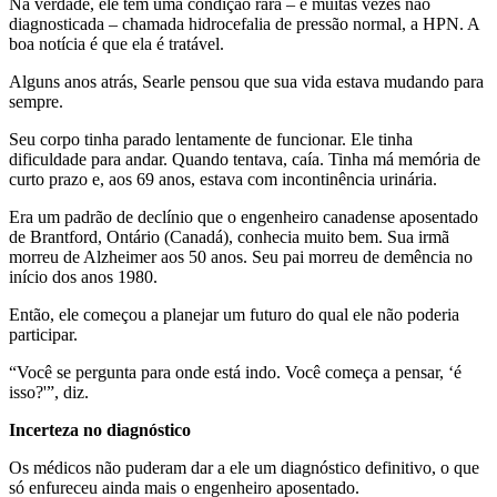
Na verdade, ele tem uma condição rara – e muitas vezes não
diagnosticada – chamada hidrocefalia de pressão normal, a HPN. A
boa notícia é que ela é tratável.
Alguns anos atrás, Searle pensou que sua vida estava mudando para
sempre.
Seu corpo tinha parado lentamente de funcionar. Ele tinha
dificuldade para andar. Quando tentava, caía. Tinha má memória de
curto prazo e, aos 69 anos, estava com incontinência urinária.
Era um padrão de declínio que o engenheiro canadense aposentado
de Brantford, Ontário (Canadá), conhecia muito bem. Sua irmã
morreu de Alzheimer aos 50 anos. Seu pai morreu de demência no
início dos anos 1980.
Então, ele começou a planejar um futuro do qual ele não poderia
participar.
“Você se pergunta para onde está indo. Você começa a pensar, ‘é
isso?'”, diz.
Incerteza no diagnóstico
Os médicos não puderam dar a ele um diagnóstico definitivo, o que
só enfureceu ainda mais o engenheiro aposentado.