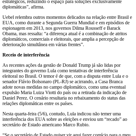
estratégicos, reduzindo o espaço para soluções exclusivamente
diplomáticas”, afirma.
Uebel relembra outros momentos delicados na relação entre Brasil e
EUA, como durante a Segunda Guerra Mundial e em episódios de
espionagem em 2013, nos governos Dilma Rousseff e Barack
Obama, mas ressalta: “a diferença atual é a combinação de atritos
diplomáticos, comerciais e eleitorais, que amplia a percepção de
deterioração simultânea em várias frentes”.
Receio de interferência
As recentes ações da gestão de Donald Trump já são lidas por
integrantes do governo Lula como tentativas de interferência
eleitoral no Brasil. O temor é de que, com a disputa entre Lula e o
senador Flávio Bolsonaro (PL-RJ) se acirrando, a Casa Branca
adote novas medidas no campo diplomático, como uma eventual
expulsão Maria Luiza Viotti do país ou a retirada da indicação de
Daniel Perez. O cenário resultaria no rebaixamento do status das
relações diplomáticas entre os países.
Nesta quarta-feira (5/6), contudo, Lula indicou não temer uma
interferência dos EUA sobre as eleições e enviou um “recado” ao
secretário de Estado americano Marco Rubio.
“Se o secretário de Estado quiser vir aqui fazer comício para o meu