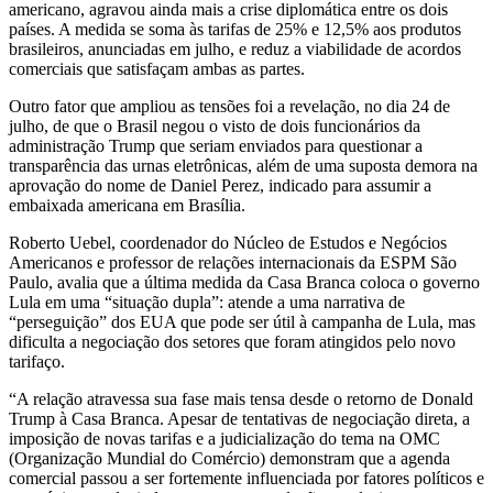
americano, agravou ainda mais a crise diplomática entre os dois
países. A medida se soma às tarifas de 25% e 12,5% aos produtos
brasileiros, anunciadas em julho, e reduz a viabilidade de acordos
comerciais que satisfaçam ambas as partes.
Outro fator que ampliou as tensões foi a revelação, no dia 24 de
julho, de que o Brasil negou o visto de dois funcionários da
administração Trump que seriam enviados para questionar a
transparência das urnas eletrônicas, além de uma suposta demora na
aprovação do nome de Daniel Perez, indicado para assumir a
embaixada americana em Brasília.
Roberto Uebel, coordenador do Núcleo de Estudos e Negócios
Americanos e professor de relações internacionais da ESPM São
Paulo, avalia que a última medida da Casa Branca coloca o governo
Lula em uma “situação dupla”: atende a uma narrativa de
“perseguição” dos EUA que pode ser útil à campanha de Lula, mas
dificulta a negociação dos setores que foram atingidos pelo novo
tarifaço.
“A relação atravessa sua fase mais tensa desde o retorno de Donald
Trump à Casa Branca. Apesar de tentativas de negociação direta, a
imposição de novas tarifas e a judicialização do tema na OMC
(Organização Mundial do Comércio) demonstram que a agenda
comercial passou a ser fortemente influenciada por fatores políticos e