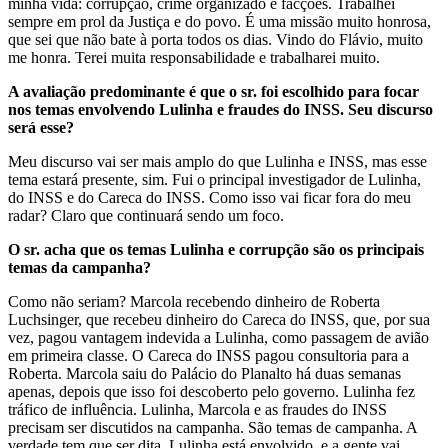
minha vida: corrupção, crime organizado e facções. Trabalhei
sempre em prol da Justiça e do povo. É uma missão muito honrosa,
que sei que não bate à porta todos os dias. Vindo do Flávio, muito
me honra. Terei muita responsabilidade e trabalharei muito.
A avaliação predominante é que o sr. foi escolhido para focar
nos temas envolvendo Lulinha e fraudes do INSS. Seu discurso
será esse?
Meu discurso vai ser mais amplo do que Lulinha e INSS, mas esse
tema estará presente, sim. Fui o principal investigador de Lulinha,
do INSS e do Careca do INSS. Como isso vai ficar fora do meu
radar? Claro que continuará sendo um foco.
O sr. acha que os temas Lulinha e corrupção são os principais
temas da campanha?
Como não seriam? Marcola recebendo dinheiro de Roberta
Luchsinger, que recebeu dinheiro do Careca do INSS, que, por sua
vez, pagou vantagem indevida a Lulinha, como passagem de avião
em primeira classe. O Careca do INSS pagou consultoria para a
Roberta. Marcola saiu do Palácio do Planalto há duas semanas
apenas, depois que isso foi descoberto pelo governo. Lulinha fez
tráfico de influência. Lulinha, Marcola e as fraudes do INSS
precisam ser discutidos na campanha. São temas de campanha. A
verdade tem que ser dita. Lulinha está envolvido, e a gente vai