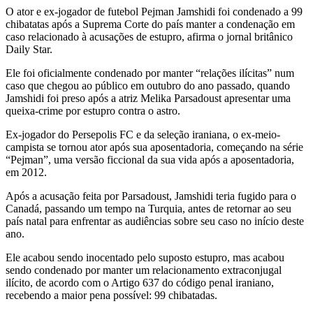
O ator e ex-jogador de futebol Pejman Jamshidi foi condenado a 99
chibatatas após a Suprema Corte do país manter a condenação em
caso relacionado à acusações de estupro, afirma o jornal britânico
Daily Star.
Ele foi oficialmente condenado por manter “relações ilícitas” num
caso que chegou ao público em outubro do ano passado, quando
Jamshidi foi preso após a atriz Melika Parsadoust apresentar uma
queixa-crime por estupro contra o astro.
Ex-jogador do Persepolis FC e da seleção iraniana, o ex-meio-
campista se tornou ator após sua aposentadoria, começando na série
“Pejman”, uma versão ficcional da sua vida após a aposentadoria,
em 2012.
Após a acusação feita por Parsadoust, Jamshidi teria fugido para o
Canadá, passando um tempo na Turquia, antes de retornar ao seu
país natal para enfrentar as audiências sobre seu caso no início deste
ano.
Ele acabou sendo inocentado pelo suposto estupro, mas acabou
sendo condenado por manter um relacionamento extraconjugal
ilícito, de acordo com o Artigo 637 do código penal iraniano,
recebendo a maior pena possível: 99 chibatadas.