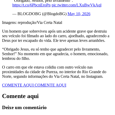
“Obrigado, Senhor, pelo livramento”.
https://t.co/6PbcnEroPn
pic.twitter.com/LXuBwVkAql
— BLOGDOBG (@BlogdoBG)
May 10, 2026
Imagens: reprodução/Via Certa Natal
Um homem que sobreviveu após um acidente grave que destruiu
seu veículo foi filmado ao lado do carro, ajoelhado, agradecendo a
Deus por ter escapado do vida. Ele teve apenas leves arranhões.
“Obrigado Jesus, eu só tenho que agradecer pelo livramento,
Senhor!” No momento em que agradecia, o homem, emocionado,
lembrou do filho.
O carro em que ele estava colidiu com outro veículo nas
proximidades da cidade de Pureza, no interior do Rio Grande do
Norte, segundo informações do Via Certa Natal, no Instagram.
COMENTE AQUI
COMENTE AQUI
Comente aqui
Deixe um comentário