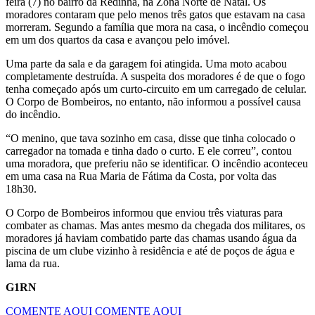
feira (7) no bairro da Redinha, na Zona Norte de Natal. Os
moradores contaram que pelo menos três gatos que estavam na casa
morreram. Segundo a família que mora na casa, o incêndio começou
em um dos quartos da casa e avançou pelo imóvel.
Uma parte da sala e da garagem foi atingida. Uma moto acabou
completamente destruída. A suspeita dos moradores é de que o fogo
tenha começado após um curto-circuito em um carregado de celular.
O Corpo de Bombeiros, no entanto, não informou a possível causa
do incêndio.
“O menino, que tava sozinho em casa, disse que tinha colocado o
carregador na tomada e tinha dado o curto. E ele correu”, contou
uma moradora, que preferiu não se identificar. O incêndio aconteceu
em uma casa na Rua Maria de Fátima da Costa, por volta das
18h30.
O Corpo de Bombeiros informou que enviou três viaturas para
combater as chamas. Mas antes mesmo da chegada dos militares, os
moradores já haviam combatido parte das chamas usando água da
piscina de um clube vizinho à residência e até de poços de água e
lama da rua.
G1RN
COMENTE AQUI
COMENTE AQUI