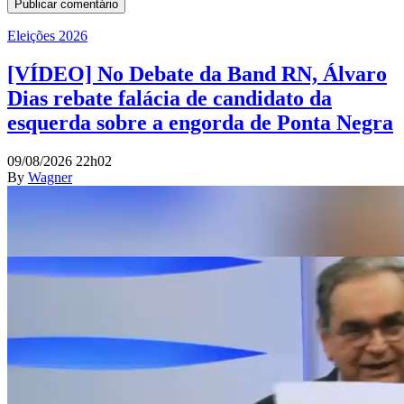
Eleições 2026
[VÍDEO] No Debate da Band RN, Álvaro
Dias rebate falácia de candidato da
esquerda sobre a engorda de Ponta Negra
09/08/2026 22h02
By
Wagner