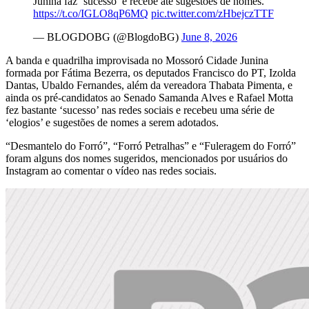
Junina faz ‘sucesso’ e recebe até sugestões de nomes.
https://t.co/IGLO8qP6MQ
pic.twitter.com/zHbejczTTF
— BLOGDOBG (@BlogdoBG)
June 8, 2026
A banda e quadrilha improvisada no Mossoró Cidade Junina
formada por Fátima Bezerra, os deputados Francisco do PT, Izolda
Dantas, Ubaldo Fernandes, além da vereadora Thabata Pimenta, e
ainda os pré-candidatos ao Senado Samanda Alves e Rafael Motta
fez bastante ‘sucesso’ nas redes sociais e recebeu uma série de
‘elogios’ e sugestões de nomes a serem adotados.
“Desmantelo do Forró”, “Forró Petralhas” e “Fuleragem do Forró”
foram alguns dos nomes sugeridos, mencionados por usuários do
Instagram ao comentar o vídeo nas redes sociais.