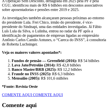
A Operação Sem Desconto, deflagrada em 2025 pela PF e pela
CGU, identificou mais de R$ 6 bilhões em descontos associativos
sobre aposentadorias e pensões entre 2019 e 2025.
As investigações também alcançaram pessoas próximas ao entorno
do presidente Lula. Frei Chico, irmão do presidente, é vice-
presidente do Sindnapi, uma das entidades investigadas. Já Fábio
Luís Lula da Silva, o Lulinha, entrou no radar da PF após a
identificação de pagamentos de empresas ligadas ao empresário
Antônio Carlos Camilo Antunes, o “Careca do INSS”, à consultoria
de Roberta Luchsinger.
Veja os maiores valores apontados*:
Fundos de pensão — Greenfield (2016):
R$ 54 bilhões
Lava Jato/Petrolão (2014):
R$ 42,8 bilhões
Banco Master/BRB (2025):
R$ 12,2 bilhões
Fraude no INSS (2025):
R$ 6,3 bilhões
Mensalão (2005):
R$ 101,6 milhões
*Fonte: Revista Oeste
COMENTE AQUI
COMENTE AQUI
Comente aqui