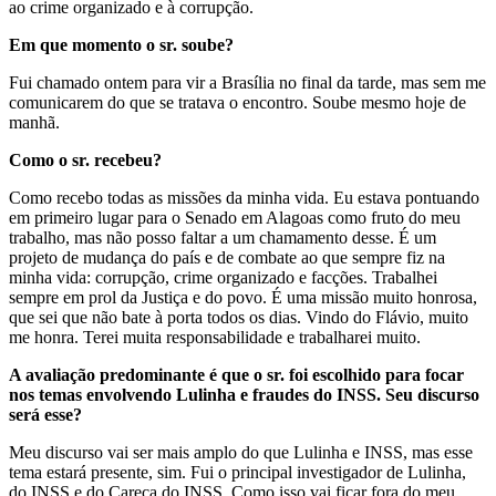
ao crime organizado e à corrupção.
Em que momento o sr. soube?
Fui chamado ontem para vir a Brasília no final da tarde, mas sem me
comunicarem do que se tratava o encontro. Soube mesmo hoje de
manhã.
Como o sr. recebeu?
Como recebo todas as missões da minha vida. Eu estava pontuando
em primeiro lugar para o Senado em Alagoas como fruto do meu
trabalho, mas não posso faltar a um chamamento desse. É um
projeto de mudança do país e de combate ao que sempre fiz na
minha vida: corrupção, crime organizado e facções. Trabalhei
sempre em prol da Justiça e do povo. É uma missão muito honrosa,
que sei que não bate à porta todos os dias. Vindo do Flávio, muito
me honra. Terei muita responsabilidade e trabalharei muito.
A avaliação predominante é que o sr. foi escolhido para focar
nos temas envolvendo Lulinha e fraudes do INSS. Seu discurso
será esse?
Meu discurso vai ser mais amplo do que Lulinha e INSS, mas esse
tema estará presente, sim. Fui o principal investigador de Lulinha,
do INSS e do Careca do INSS. Como isso vai ficar fora do meu