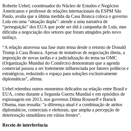
Roberto Uebel, coordenador do Núcleo de Estudos e Negócios
Americanos e professor de relações internacionais da ESPM São
Paulo, avalia que a última medida da Casa Branca coloca o governo
Lula em uma “situação dupla”: atende a uma narrativa de
“perseguição” dos EUA que pode ser útil à campanha de Lula, mas
dificulta a negociação dos setores que foram atingidos pelo novo
tarifaço.
“A relação atravessa sua fase mais tensa desde o retorno de Donald
Trump à Casa Branca. Apesar de tentativas de negociação direta, a
imposição de novas tarifas e a judicialização do tema na OMC
(Organização Mundial do Comércio) demonstram que a agenda
comercial passou a ser fortemente influenciada por fatores políticos e
estratégicos, reduzindo o espaço para soluções exclusivamente
diplomáticas”, afirma.
Uebel relembra outros momentos delicados na relação entre Brasil e
EUA, como durante a Segunda Guerra Mundial e em episódios de
espionagem em 2013, nos governos Dilma Rousseff e Barack
Obama, mas ressalta: “a diferença atual é a combinação de atritos
diplomáticos, comerciais e eleitorais, que amplia a percepção de
deterioração simultânea em várias frentes”.
Receio de interferência