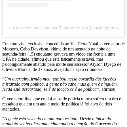
Um post compartilhado por Repórter Águia (@aguiareporter)
Em entrevista exclusiva concedida ao Via Certa Natal, o vereador de
Mossoró, Cabo Deyvison, vítima de um atentado na noite de
segunda-feira (15) enquanto gravava um vídeo em frente a uma
UPA na cidade, afimou que está fisicamente estável, mas
psicoligicamente abatido pela morte seu assessor Alyson Dyego de
Oliveira Morais, de 37 anos, alvejado na ação criminosa.
“
Um guerreiro, irmão meu, tombou nessa covardia das facções
misturado com política, a gente não sabe mais quem é ninguém.
Nada está descartado, se é de facção se é de política”
, afirmou.
O vereador disse que em 14 anos de polícia nunca sofreu um tiro e
ressaltou que em um ano e meio de política já foi alvo de dois
atentados.
“
A gente está vivendo em um narcoestado. Desde o início do
mandato venho alertando, chamando a atenção do Governo do