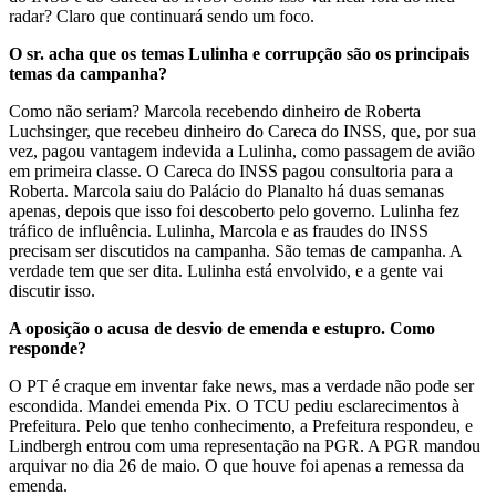
radar? Claro que continuará sendo um foco.
O sr. acha que os temas Lulinha e corrupção são os principais
temas da campanha?
Como não seriam? Marcola recebendo dinheiro de Roberta
Luchsinger, que recebeu dinheiro do Careca do INSS, que, por sua
vez, pagou vantagem indevida a Lulinha, como passagem de avião
em primeira classe. O Careca do INSS pagou consultoria para a
Roberta. Marcola saiu do Palácio do Planalto há duas semanas
apenas, depois que isso foi descoberto pelo governo. Lulinha fez
tráfico de influência. Lulinha, Marcola e as fraudes do INSS
precisam ser discutidos na campanha. São temas de campanha. A
verdade tem que ser dita. Lulinha está envolvido, e a gente vai
discutir isso.
A oposição o acusa de desvio de emenda e estupro. Como
responde?
O PT é craque em inventar fake news, mas a verdade não pode ser
escondida. Mandei emenda Pix. O TCU pediu esclarecimentos à
Prefeitura. Pelo que tenho conhecimento, a Prefeitura respondeu, e
Lindbergh entrou com uma representação na PGR. A PGR mandou
arquivar no dia 26 de maio. O que houve foi apenas a remessa da
emenda.