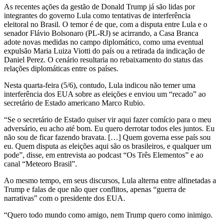
As recentes ações da gestão de Donald Trump já são lidas por
integrantes do governo Lula como tentativas de interferência
eleitoral no Brasil. O temor é de que, com a disputa entre Lula e o
senador Flávio Bolsonaro (PL-RJ) se acirrando, a Casa Branca
adote novas medidas no campo diplomático, como uma eventual
expulsão Maria Luiza Viotti do país ou a retirada da indicação de
Daniel Perez. O cenário resultaria no rebaixamento do status das
relações diplomáticas entre os países.
Nesta quarta-feira (5/6), contudo, Lula indicou não temer uma
interferência dos EUA sobre as eleições e enviou um “recado” ao
secretário de Estado americano Marco Rubio.
“Se o secretário de Estado quiser vir aqui fazer comício para o meu
adversário, eu acho até bom. Eu quero derrotar todos eles juntos. Eu
não sou de ficar fazendo bravata. […] Quem governa esse país sou
eu. Quem disputa as eleições aqui são os brasileiros, e qualquer um
pode”, disse, em entrevista ao podcast “Os Três Elementos” e ao
canal “Meteoro Brasil”.
Ao mesmo tempo, em seus discursos, Lula alterna entre alfinetadas a
Trump e falas de que não quer conflitos, apenas “guerra de
narrativas” com o presidente dos EUA.
“Quero todo mundo como amigo, nem Trump quero como inimigo.