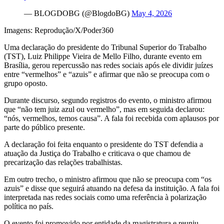
— BLOGDOBG (@BlogdoBG)
May 4, 2026
Imagens: Reprodução/X/Poder360
Uma declaração do presidente do Tribunal Superior do Trabalho
(TST), Luiz Philippe Vieira de Mello Filho, durante evento em
Brasília, gerou repercussão nas redes sociais após ele dividir juízes
entre “vermelhos” e “azuis” e afirmar que não se preocupa com o
grupo oposto.
Durante discurso, segundo registros do evento, o ministro afirmou
que “não tem juiz azul ou vermelho”, mas em seguida declarou:
“nós, vermelhos, temos causa”. A fala foi recebida com aplausos por
parte do público presente.
A declaração foi feita enquanto o presidente do TST defendia a
atuação da Justiça do Trabalho e criticava o que chamou de
precarização das relações trabalhistas.
Em outro trecho, o ministro afirmou que não se preocupa com “os
azuis” e disse que seguirá atuando na defesa da instituição. A fala foi
interpretada nas redes sociais como uma referência à polarização
política no país.
O evento foi promovido por entidade da magistratura e reuniu