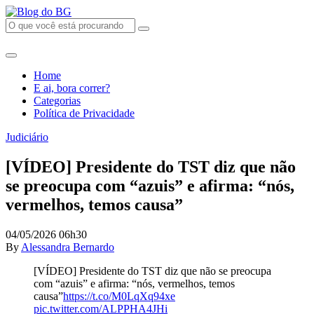
Home
E ai, bora correr?
Categorias
Política de Privacidade
Judiciário
[VÍDEO] Presidente do TST diz que não
se preocupa com “azuis” e afirma: “nós,
vermelhos, temos causa”
04/05/2026 06h30
By
Alessandra Bernardo
[VÍDEO] Presidente do TST diz que não se preocupa
com “azuis” e afirma: “nós, vermelhos, temos
causa”
https://t.co/M0LqXq94xe
pic.twitter.com/ALPPHA4JHi