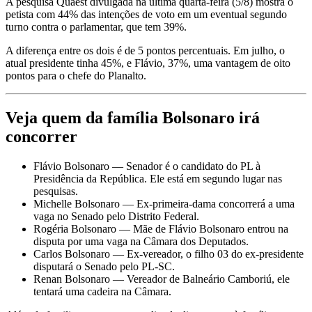
A pesquisa Quaest divulgada na última quarta-feira (5/8) mostra o
petista com 44% das intenções de voto em um eventual segundo
turno contra o parlamentar, que tem 39%.
A diferença entre os dois é de 5 pontos percentuais. Em julho, o
atual presidente tinha 45%, e Flávio, 37%, uma vantagem de oito
pontos para o chefe do Planalto.
Veja quem da família Bolsonaro irá
concorrer
Flávio Bolsonaro — Senador é o candidato do PL à
Presidência da República. Ele está em segundo lugar nas
pesquisas.
Michelle Bolsonaro — Ex-primeira-dama concorrerá a uma
vaga no Senado pelo Distrito Federal.
Rogéria Bolsonaro — Mãe de Flávio Bolsonaro entrou na
disputa por uma vaga na Câmara dos Deputados.
Carlos Bolsonaro — Ex-vereador, o filho 03 do ex-presidente
disputará o Senado pelo PL-SC.
Renan Bolsonaro — Vereador de Balneário Camboriú, ele
tentará uma cadeira na Câmara.