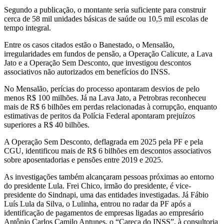
Segundo a publicação, o montante seria suficiente para construir
cerca de 58 mil unidades básicas de saúde ou 10,5 mil escolas de
tempo integral.
Entre os casos citados estão o Banestado, o Mensalão,
irregularidades em fundos de pensão, a Operação Calicute, a Lava
Jato e a Operação Sem Desconto, que investigou descontos
associativos não autorizados em benefícios do INSS.
No Mensalão, perícias do processo apontaram desvios de pelo
menos R$ 100 milhões. Já na Lava Jato, a Petrobras reconheceu
mais de R$ 6 bilhões em perdas relacionadas à corrupção, enquanto
estimativas de peritos da Polícia Federal apontaram prejuízos
superiores a R$ 40 bilhões.
A Operação Sem Desconto, deflagrada em 2025 pela PF e pela
CGU, identificou mais de R$ 6 bilhões em descontos associativos
sobre aposentadorias e pensões entre 2019 e 2025.
As investigações também alcançaram pessoas próximas ao entorno
do presidente Lula. Frei Chico, irmão do presidente, é vice-
presidente do Sindnapi, uma das entidades investigadas. Já Fábio
Luís Lula da Silva, o Lulinha, entrou no radar da PF após a
identificação de pagamentos de empresas ligadas ao empresário
Antônio Carlos Camilo Antunes, o “Careca do INSS”, à consultoria