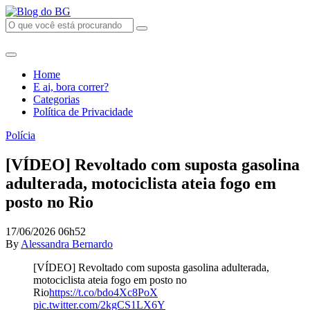
Home
E ai, bora correr?
Categorias
Política de Privacidade
Polícia
[VÍDEO] Revoltado com suposta gasolina
adulterada, motociclista ateia fogo em
posto no Rio
17/06/2026 06h52
By
Alessandra Bernardo
[VÍDEO] Revoltado com suposta gasolina adulterada,
motociclista ateia fogo em posto no
Rio
https://t.co/bdo4Xc8PoX
pic.twitter.com/2kgCS1LX6Y