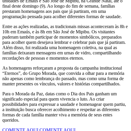
unidades de Emaús e São José de Mipibu, na Grande Natal, até o
final deste domingo (9). Ao longo do fim de semana, famílias
prestaram homenagens aos pais que já partiram, em uma
programação pensada para acolher diferentes formas de saudade.
Entre as ações realizadas, as tradicionais missas aconteceram às 8h e
10h em Emaús, e às 8h em São José de Mipibu. Os visitantes
puderam também participar de momentos simbólicos, preparados
para acolher quem desejava lembrar e celebrar pais que já partiram.
Além disso, foi realizada uma homenagem coletiva, na qual as
famílias deixaram mensagens em urnas de vidro, compartilhando
recordações de pessoas e momentos eternos.
As homenagens reforçaram a proposta da campanha institucional
“Eternos”, do Grupo Morada, que convida a olhar para a memória
não apenas como lembrança do passado, mas como uma forma de
manter presentes os vínculos, valores e histórias compartilhados.
Para o Morada da Paz, datas como o Dia dos Pais ganham um
significado especial para quem vivencia o luto. Ao criar
possibilidades para expressar a saudade e homenagear quem partiu,
a instituição busca oferecer acolhimento e respeitar as diferentes
formas de cada família manter viva a memória de seus entes
queridos.
COMENTE AQUI
COMENTE AQUI