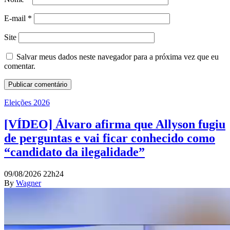
E-mail
*
Site
Salvar meus dados neste navegador para a próxima vez que eu
comentar.
Eleições 2026
[VÍDEO] Álvaro afirma que Allyson fugiu
de perguntas e vai ficar conhecido como
“candidato da ilegalidade”
09/08/2026 22h24
By
Wagner