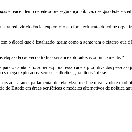
as e reacendeu o debate sobre segurança pública, desigualdade social e
para reduzir violência, exploração e o fortalecimento do crime organi
m o álcool que é legalizado, assim como a gente tem o cigarro que é le
s etapas da cadeia do tráfico seriam explorados economicamente. “
 para o capitalismo super explorar essa cadeia produtiva das pessoas 
ores mega explorados, sem seus direitos garantidos”, disse.
íticos acusaram a parlamentar de relativizar o crime organizado e minimi
a do Estado em áreas periféricas e modelos alternativos de política ant