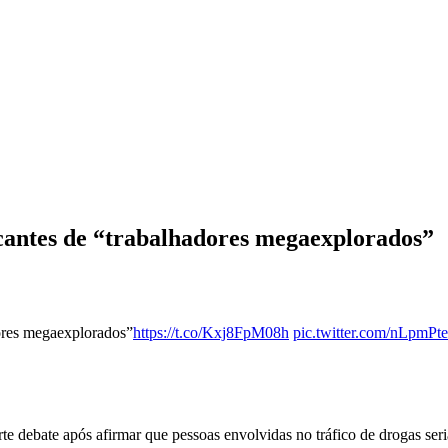
antes de “trabalhadores megaexplorados”
ores megaexplorados”
https://t.co/Kxj8FpM08h
pic.twitter.com/nLpmP
 debate após afirmar que pessoas envolvidas no tráfico de drogas ser