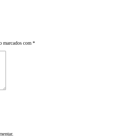
ão marcados com
*
mentar.