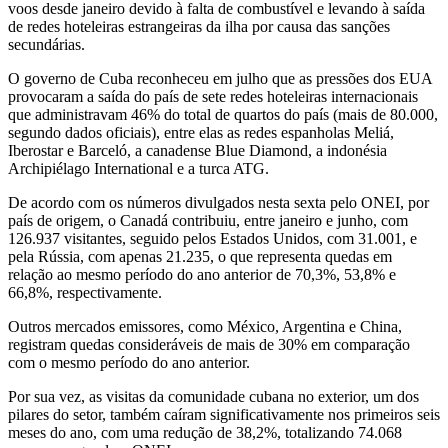
voos desde janeiro devido à falta de combustível e levando à saída
de redes hoteleiras estrangeiras da ilha por causa das sanções
secundárias.
O governo de Cuba reconheceu em julho que as pressões dos EUA
provocaram a saída do país de sete redes hoteleiras internacionais
que administravam 46% do total de quartos do país (mais de 80.000,
segundo dados oficiais), entre elas as redes espanholas Meliá,
Iberostar e Barceló, a canadense Blue Diamond, a indonésia
Archipiélago International e a turca ATG.
De acordo com os números divulgados nesta sexta pelo ONEI, por
país de origem, o Canadá contribuiu, entre janeiro e junho, com
126.937 visitantes, seguido pelos Estados Unidos, com 31.001, e
pela Rússia, com apenas 21.235, o que representa quedas em
relação ao mesmo período do ano anterior de 70,3%, 53,8% e
66,8%, respectivamente.
Outros mercados emissores, como México, Argentina e China,
registram quedas consideráveis de mais de 30% em comparação
com o mesmo período do ano anterior.
Por sua vez, as visitas da comunidade cubana no exterior, um dos
pilares do setor, também caíram significativamente nos primeiros seis
meses do ano, com uma redução de 38,2%, totalizando 74.068