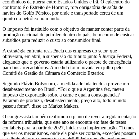
econômicos da guerra entre Estados Unidos e Irã. O epicentro do
confronto é o Estreito de Hormuz, rota obrigatória de saída de
navios do Golfo Pérsico, por onde é transportado cerca de um
quinto do petróleo no mundo.
O imposto foi instituído com o objetivo de manter conter parte da
produção nacional de petróleo dentro do país, bem como de custear
subsídios para reduzir o custo ao consumidor final.
A estratégia enfrenta resistência das empresas do setor, que
obtiveram, em abril, a suspensão do tributo junto à Justiça Federal,
alegando que o governo estaria utilizando o pacote de emergência
para fins arrecadatórios. A medida foi renovada em julho pelo
Comitê de Gestão da Câmara de Comércio Exterior.
Segundo Flávio Bolsonaro, a medida adotada tende a provocar o
desabastecimento no Brasil. “Foi o que a Argentina fez, meteu
imposto de exportação sobre a carne e qual a consequência?
Pararam de produzir, desabastecimento, preço alto, todo mundo
passou fome”, disse ao Market Makers.
O congressista também reafirmou o plano de rever a regulamentação
da reforma tributária, que este ano se encontra em fase de testes
contábeis para, a partir de 2027, iniciar sua implementação. “Temos
que ver os mecanismos, onde ela pode ser cortada, exceções possam
ser diminuídas ou possam ter previsibilidade que vão acabar em