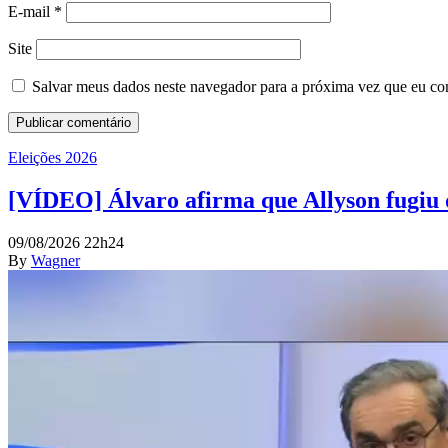
E-mail
*
Site
Salvar meus dados neste navegador para a próxima vez que eu co
Eleições 2026
[VÍDEO] Álvaro afirma que Allyson fugiu d
09/08/2026 22h24
By
Wagner