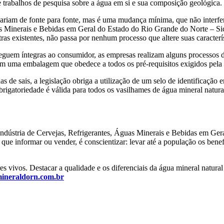
 trabalhos de pesquisa sobre a água em si e sua composição geológica.
variam de fonte para fonte, mas é uma mudança mínima, que não interf
uas Minerais e Bebidas em Geral do Estado do Rio Grande do Norte – S
tras existentes, não passa por nenhum processo que altere suas caracterí
 cheguem íntegras ao consumidor, as empresas realizam alguns processos
m uma embalagem que obedece a todos os pré-requisitos exigidos pela le
de sais, a legislação obriga a utilização de um selo de identificação e
a obrigatoriedade é válida para todos os vasilhames de água mineral na
ústria de Cervejas, Refrigerantes, Águas Minerais e Bebidas em Gera
e informar ou vender, é conscientizar: levar até a população os benefí
s vivos. Destacar a qualidade e os diferenciais da água mineral natural
ineraldorn.com.br