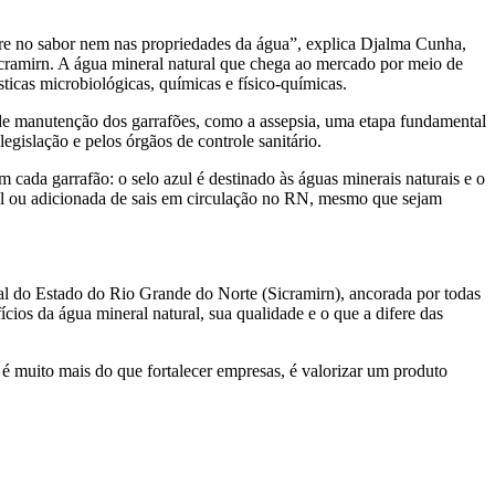
ere no sabor nem nas propriedades da água”, explica Djalma Cunha,
icramirn. A água mineral natural que chega ao mercado por meio de
sticas microbiológicas, químicas e físico-químicas.
 de manutenção dos garrafões, como a assepsia, uma etapa fundamental
gislação e pelos órgãos de controle sanitário.
m cada garrafão: o selo azul é destinado às águas minerais naturais e o
tural ou adicionada de sais em circulação no RN, mesmo que sejam
l do Estado do Rio Grande do Norte (Sicramirn), ancorada por todas
cios da água mineral natural, sua qualidade e o que a difere das
 é muito mais do que fortalecer empresas, é valorizar um produto