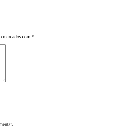
ão marcados com
*
mentar.