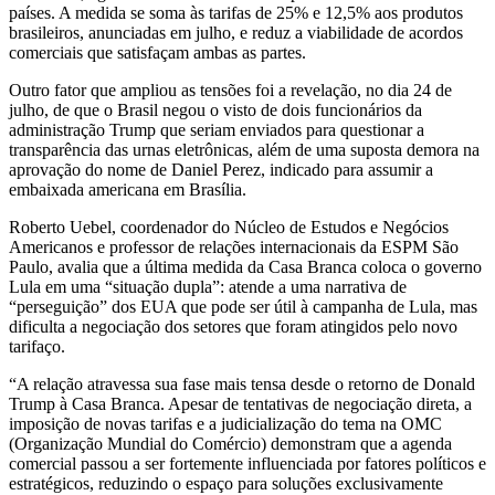
países. A medida se soma às tarifas de 25% e 12,5% aos produtos
brasileiros, anunciadas em julho, e reduz a viabilidade de acordos
comerciais que satisfaçam ambas as partes.
Outro fator que ampliou as tensões foi a revelação, no dia 24 de
julho, de que o Brasil negou o visto de dois funcionários da
administração Trump que seriam enviados para questionar a
transparência das urnas eletrônicas, além de uma suposta demora na
aprovação do nome de Daniel Perez, indicado para assumir a
embaixada americana em Brasília.
Roberto Uebel, coordenador do Núcleo de Estudos e Negócios
Americanos e professor de relações internacionais da ESPM São
Paulo, avalia que a última medida da Casa Branca coloca o governo
Lula em uma “situação dupla”: atende a uma narrativa de
“perseguição” dos EUA que pode ser útil à campanha de Lula, mas
dificulta a negociação dos setores que foram atingidos pelo novo
tarifaço.
“A relação atravessa sua fase mais tensa desde o retorno de Donald
Trump à Casa Branca. Apesar de tentativas de negociação direta, a
imposição de novas tarifas e a judicialização do tema na OMC
(Organização Mundial do Comércio) demonstram que a agenda
comercial passou a ser fortemente influenciada por fatores políticos e
estratégicos, reduzindo o espaço para soluções exclusivamente