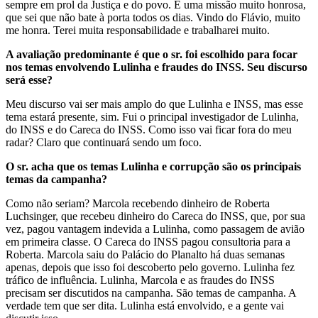
sempre em prol da Justiça e do povo. É uma missão muito honrosa,
que sei que não bate à porta todos os dias. Vindo do Flávio, muito
me honra. Terei muita responsabilidade e trabalharei muito.
A avaliação predominante é que o sr. foi escolhido para focar
nos temas envolvendo Lulinha e fraudes do INSS. Seu discurso
será esse?
Meu discurso vai ser mais amplo do que Lulinha e INSS, mas esse
tema estará presente, sim. Fui o principal investigador de Lulinha,
do INSS e do Careca do INSS. Como isso vai ficar fora do meu
radar? Claro que continuará sendo um foco.
O sr. acha que os temas Lulinha e corrupção são os principais
temas da campanha?
Como não seriam? Marcola recebendo dinheiro de Roberta
Luchsinger, que recebeu dinheiro do Careca do INSS, que, por sua
vez, pagou vantagem indevida a Lulinha, como passagem de avião
em primeira classe. O Careca do INSS pagou consultoria para a
Roberta. Marcola saiu do Palácio do Planalto há duas semanas
apenas, depois que isso foi descoberto pelo governo. Lulinha fez
tráfico de influência. Lulinha, Marcola e as fraudes do INSS
precisam ser discutidos na campanha. São temas de campanha. A
verdade tem que ser dita. Lulinha está envolvido, e a gente vai