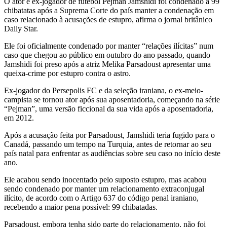
O ator e ex-jogador de futebol Pejman Jamshidi foi condenado a 99
chibatatas após a Suprema Corte do país manter a condenação em
caso relacionado à acusações de estupro, afirma o jornal britânico
Daily Star.
Ele foi oficialmente condenado por manter “relações ilícitas” num
caso que chegou ao público em outubro do ano passado, quando
Jamshidi foi preso após a atriz Melika Parsadoust apresentar uma
queixa-crime por estupro contra o astro.
Ex-jogador do Persepolis FC e da seleção iraniana, o ex-meio-
campista se tornou ator após sua aposentadoria, começando na série
“Pejman”, uma versão ficcional da sua vida após a aposentadoria,
em 2012.
Após a acusação feita por Parsadoust, Jamshidi teria fugido para o
Canadá, passando um tempo na Turquia, antes de retornar ao seu
país natal para enfrentar as audiências sobre seu caso no início deste
ano.
Ele acabou sendo inocentado pelo suposto estupro, mas acabou
sendo condenado por manter um relacionamento extraconjugal
ilícito, de acordo com o Artigo 637 do código penal iraniano,
recebendo a maior pena possível: 99 chibatadas.
Parsadoust, embora tenha sido parte do relacionamento, não foi