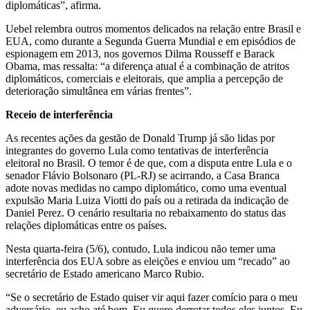
diplomáticas”, afirma.
Uebel relembra outros momentos delicados na relação entre Brasil e
EUA, como durante a Segunda Guerra Mundial e em episódios de
espionagem em 2013, nos governos Dilma Rousseff e Barack
Obama, mas ressalta: “a diferença atual é a combinação de atritos
diplomáticos, comerciais e eleitorais, que amplia a percepção de
deterioração simultânea em várias frentes”.
Receio de interferência
As recentes ações da gestão de Donald Trump já são lidas por
integrantes do governo Lula como tentativas de interferência
eleitoral no Brasil. O temor é de que, com a disputa entre Lula e o
senador Flávio Bolsonaro (PL-RJ) se acirrando, a Casa Branca
adote novas medidas no campo diplomático, como uma eventual
expulsão Maria Luiza Viotti do país ou a retirada da indicação de
Daniel Perez. O cenário resultaria no rebaixamento do status das
relações diplomáticas entre os países.
Nesta quarta-feira (5/6), contudo, Lula indicou não temer uma
interferência dos EUA sobre as eleições e enviou um “recado” ao
secretário de Estado americano Marco Rubio.
“Se o secretário de Estado quiser vir aqui fazer comício para o meu
adversário, eu acho até bom. Eu quero derrotar todos eles juntos. Eu