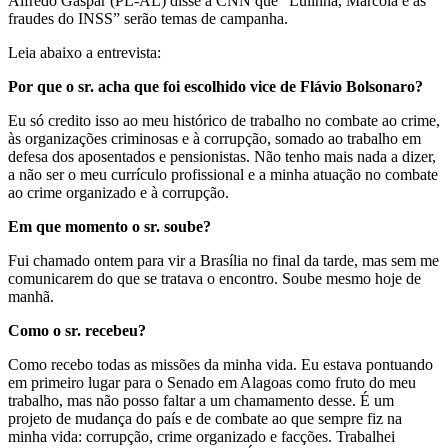
Alfredo Gaspar (PL-AL) disse à CNN que “Lulinha, Marcola e as
fraudes do INSS” serão temas de campanha.
Leia abaixo a entrevista:
Por que o sr. acha que foi escolhido vice de Flávio Bolsonaro?
Eu só credito isso ao meu histórico de trabalho no combate ao crime,
às organizações criminosas e à corrupção, somado ao trabalho em
defesa dos aposentados e pensionistas. Não tenho mais nada a dizer,
a não ser o meu currículo profissional e a minha atuação no combate
ao crime organizado e à corrupção.
Em que momento o sr. soube?
Fui chamado ontem para vir a Brasília no final da tarde, mas sem me
comunicarem do que se tratava o encontro. Soube mesmo hoje de
manhã.
Como o sr. recebeu?
Como recebo todas as missões da minha vida. Eu estava pontuando
em primeiro lugar para o Senado em Alagoas como fruto do meu
trabalho, mas não posso faltar a um chamamento desse. É um
projeto de mudança do país e de combate ao que sempre fiz na
minha vida: corrupção, crime organizado e facções. Trabalhei