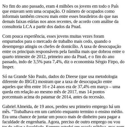
No fim do ano passado, eram 4 milhões os jovens em todo o País
que estavam sem uma ocupação. O número de ocupados como
informais também cresceu mais entre esses brasileiros do que nas
demais faixas etárias nos anos recentes, de acordo com análise da
consultoria LCA a partir dos dados da Pnad.
Com pouca experiência, esses jovens muitas vezes foram
empurrados para o mercado de trabalho mais cedo, quando o
desemprego atingiu os chefes de domicílio. A taxa de desocupação
entre os principais responsáveis pela família mais que dobrou entre o
quarto trimestre de 2012, primeiro ano da Pnad, e o fim do ano
passado, indo de 3,5% para 7,4%, diz o economista Sérgio Firpo, do
Insper.
Só na Grande São Paulo, dados do Dieese (que usa metodologia
diferente do IBGE) mostram que a taxa de desocupação entre
aqueles que têm entre 16 e 24 anos era de 37,4% em março – uma
queda em relação ao mesmo mês de 2017, mas 14 pontos
porcentuais acima do patamar de 2014, antes da recessão.
Gabriel Almeida, de 19 anos, perdeu seu primeiro emprego há um
mês. “Trabalhava em um cartório enquanto termino o ensino médio.
Era uma chance de juntar um pouco mais de dinheiro para pagar a
faculdade de engenharia. Agora, preciso de outro emprego ou vou
ter de adiar a faculdade. Sempre estudei em escola pública, mas nem