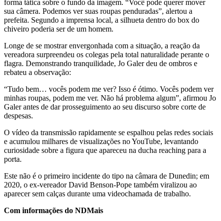
forma tática sobre o fundo da imagem. “Você pode querer mover
sua câmera. Podemos ver suas roupas penduradas”, alertou a
prefeita. Segundo a imprensa local, a silhueta dentro do box do
chiveiro poderia ser de um homem.
Longe de se mostrar envergonhada com a situação, a reação da
vereadora surpreendeu os colegas pela total naturalidade perante o
flagra. Demonstrando tranquilidade, Jo Galer deu de ombros e
rebateu a observação:
“Tudo bem… vocês podem me ver? Isso é ótimo. Vocês podem ver
minhas roupas, podem me ver. Não há problema algum”, afirmou Jo
Galer antes de dar prosseguimento ao seu discurso sobre corte de
despesas.
O vídeo da transmissão rapidamente se espalhou pelas redes sociais
e acumulou milhares de visualizações no YouTube, levantando
curiosidade sobre a figura que apareceu na ducha reaching para a
porta.
Este não é o primeiro incidente do tipo na câmara de Dunedin; em
2020, o ex-vereador David Benson-Pope também viralizou ao
aparecer sem calças durante uma videochamada de trabalho.
Com informações do NDMais