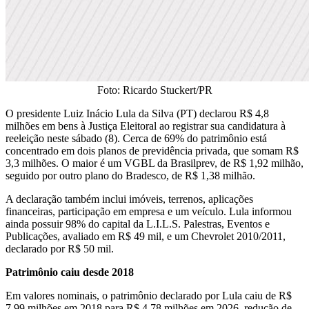
Foto: Ricardo Stuckert/PR
O presidente Luiz Inácio Lula da Silva (PT) declarou R$ 4,8
milhões em bens à Justiça Eleitoral ao registrar sua candidatura à
reeleição neste sábado (8). Cerca de 69% do patrimônio está
concentrado em dois planos de previdência privada, que somam R$
3,3 milhões. O maior é um VGBL da Brasilprev, de R$ 1,92 milhão,
seguido por outro plano do Bradesco, de R$ 1,38 milhão.
A declaração também inclui imóveis, terrenos, aplicações
financeiras, participação em empresa e um veículo. Lula informou
ainda possuir 98% do capital da L.I.L.S. Palestras, Eventos e
Publicações, avaliado em R$ 49 mil, e um Chevrolet 2010/2011,
declarado por R$ 50 mil.
Patrimônio caiu desde 2018
Em valores nominais, o patrimônio declarado por Lula caiu de R$
7,99 milhões em 2018 para R$ 4,78 milhões em 2026, redução de