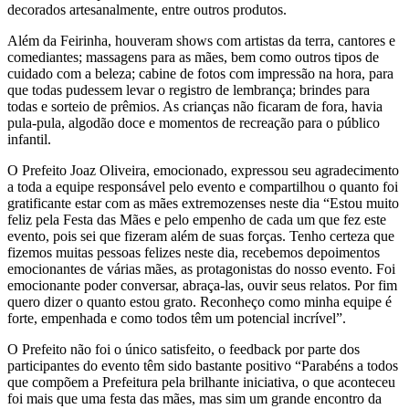
decorados artesanalmente, entre outros produtos.
Além da Feirinha, houveram shows com artistas da terra, cantores e
comediantes; massagens para as mães, bem como outros tipos de
cuidado com a beleza; cabine de fotos com impressão na hora, para
que todas pudessem levar o registro de lembrança; brindes para
todas e sorteio de prêmios. As crianças não ficaram de fora, havia
pula-pula, algodão doce e momentos de recreação para o público
infantil.
O Prefeito Joaz Oliveira, emocionado, expressou seu agradecimento
a toda a equipe responsável pelo evento e compartilhou o quanto foi
gratificante estar com as mães extremozenses neste dia “Estou muito
feliz pela Festa das Mães e pelo empenho de cada um que fez este
evento, pois sei que fizeram além de suas forças. Tenho certeza que
fizemos muitas pessoas felizes neste dia, recebemos depoimentos
emocionantes de várias mães, as protagonistas do nosso evento. Foi
emocionante poder conversar, abraça-las, ouvir seus relatos. Por fim
quero dizer o quanto estou grato. Reconheço como minha equipe é
forte, empenhada e como todos têm um potencial incrível”.
O Prefeito não foi o único satisfeito, o feedback por parte dos
participantes do evento têm sido bastante positivo “Parabéns a todos
que compõem a Prefeitura pela brilhante iniciativa, o que aconteceu
foi mais que uma festa das mães, mas sim um grande encontro da