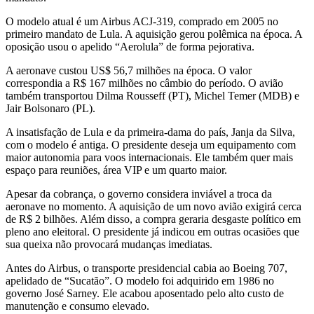
O modelo atual é um Airbus ACJ-319, comprado em 2005 no
primeiro mandato de Lula. A aquisição gerou polêmica na época. A
oposição usou o apelido “Aerolula” de forma pejorativa.
A aeronave custou US$ 56,7 milhões na época. O valor
correspondia a R$ 167 milhões no câmbio do período. O avião
também transportou Dilma Rousseff (PT), Michel Temer (MDB) e
Jair Bolsonaro (PL).
A insatisfação de Lula e da primeira-dama do país, Janja da Silva,
com o modelo é antiga. O presidente deseja um equipamento com
maior autonomia para voos internacionais. Ele também quer mais
espaço para reuniões, área VIP e um quarto maior.
Apesar da cobrança, o governo considera inviável a troca da
aeronave no momento. A aquisição de um novo avião exigirá cerca
de R$ 2 bilhões. Além disso, a compra geraria desgaste político em
pleno ano eleitoral. O presidente já indicou em outras ocasiões que
sua queixa não provocará mudanças imediatas.
Antes do Airbus, o transporte presidencial cabia ao Boeing 707,
apelidado de “Sucatão”. O modelo foi adquirido em 1986 no
governo José Sarney. Ele acabou aposentado pelo alto custo de
manutenção e consumo elevado.