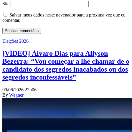
Site
Salvar meus dados neste navegador para a próxima vez que eu
comentar.
Eleições 2026
[VÍDEO] Álvaro Dias para Allyson
Bezerra: “Vou começar a lhe chamar de o
candidato dos segredos inacabados ou dos
segredos inconfessáveis”
09/08/2026 22h06
By
Wagner