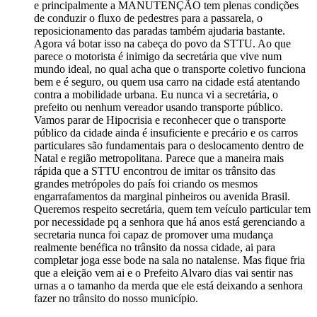
e principalmente a MANUTENÇÃO tem plenas condições
de conduzir o fluxo de pedestres para a passarela, o
reposicionamento das paradas também ajudaria bastante.
Agora vá botar isso na cabeça do povo da STTU. Ao que
parece o motorista é inimigo da secretária que vive num
mundo ideal, no qual acha que o transporte coletivo funciona
bem e é seguro, ou quem usa carro na cidade está atentando
contra a mobilidade urbana. Eu nunca vi a secretária, o
prefeito ou nenhum vereador usando transporte público.
Vamos parar de Hipocrisia e reconhecer que o transporte
público da cidade ainda é insuficiente e precário e os carros
particulares são fundamentais para o deslocamento dentro de
Natal e região metropolitana. Parece que a maneira mais
rápida que a STTU encontrou de imitar os trânsito das
grandes metrópoles do país foi criando os mesmos
engarrafamentos da marginal pinheiros ou avenida Brasil.
Queremos respeito secretária, quem tem veículo particular tem
por necessidade pq a senhora que há anos está gerenciando a
secretaria nunca foi capaz de promover uma mudança
realmente benéfica no trânsito da nossa cidade, ai para
completar joga esse bode na sala no natalense. Mas fique fria
que a eleição vem ai e o Prefeito Alvaro dias vai sentir nas
urnas a o tamanho da merda que ele está deixando a senhora
fazer no trânsito do nosso município.