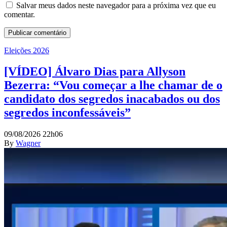
Salvar meus dados neste navegador para a próxima vez que eu
comentar.
Eleições 2026
[VÍDEO] Álvaro Dias para Allyson
Bezerra: “Vou começar a lhe chamar de o
candidato dos segredos inacabados ou dos
segredos inconfessáveis”
09/08/2026 22h06
By
Wagner