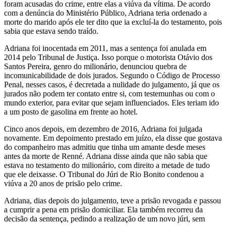
foram acusadas do crime, entre elas a viúva da vítima. De acordo
com a denúncia do Ministério Público, Adriana teria ordenado a
morte do marido após ele ter dito que ia excluí-la do testamento, pois
sabia que estava sendo traído.
Adriana foi inocentada em 2011, mas a sentença foi anulada em
2014 pelo Tribunal de Justiça. Isso porque o motorista Otávio dos
Santos Pereira, genro do milionário, denunciou quebra de
incomunicabilidade de dois jurados. Segundo o Código de Processo
Penal, nesses casos, é decretada a nulidade do julgamento, já que os
jurados não podem ter contato entre si, com testemunhas ou com o
mundo exterior, para evitar que sejam influenciados. Eles teriam ido
a um posto de gasolina em frente ao hotel.
Cinco anos depois, em dezembro de 2016, Adriana foi julgada
novamente. Em depoimento prestado em juízo, ela disse que gostava
do companheiro mas admitiu que tinha um amante desde meses
antes da morte de Renné. Adriana disse ainda que não sabia que
estava no testamento do milionário, com direito a metade de tudo
que ele deixasse. O Tribunal do Júri de Rio Bonito condenou a
viúva a 20 anos de prisão pelo crime.
Adriana, dias depois do julgamento, teve a prisão revogada e passou
a cumprir a pena em prisão domiciliar. Ela também recorreu da
decisão da sentença, pedindo a realização de um novo júri, sem