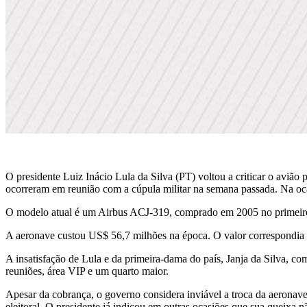
O presidente Luiz Inácio Lula da Silva (PT) voltou a criticar o aviã
ocorreram em reunião com a cúpula militar na semana passada. Na ocasi
O modelo atual é um Airbus ACJ-319, comprado em 2005 no primeiro 
A aeronave custou US$ 56,7 milhões na época. O valor correspondia
A insatisfação de Lula e da primeira-dama do país, Janja da Silva, 
reuniões, área VIP e um quarto maior.
Apesar da cobrança, o governo considera inviável a troca da aeronav
eleitoral. O presidente já indicou em outras ocasiões que sua queixa