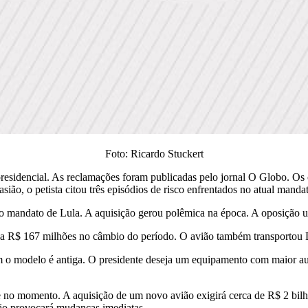
Foto: Ricardo Stuckert
o presidencial. As reclamações foram publicadas pelo jornal O Globo. O
ão, o petista citou três episódios de risco enfrentados no atual manda
mandato de Lula. A aquisição gerou polêmica na época. A oposição uso
 a R$ 167 milhões no câmbio do período. O avião também transportou
com o modelo é antiga. O presidente deseja um equipamento com maior a
e no momento. A aquisição de um novo avião exigirá cerca de R$ 2 bilh
 não provocará mudanças imediatas.