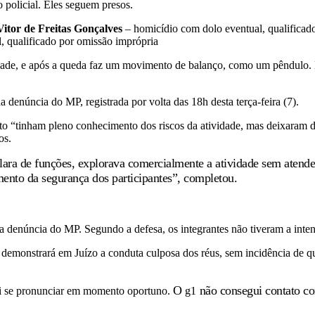
 policial. Eles seguem presos.
Vitor de Freitas Gonçalves
– homicídio com dolo eventual, qualificado
, qualificado por omissão imprópria
idade, e após a queda faz um movimento de balanço, como um pêndulo. 
 denúncia do MP, registrada por volta das 18h desta terça-feira (7).
to “tinham pleno conhecimento dos riscos da atividade, mas deixaram d
os.
a de funções, explorava comercialmente a atividade sem atender à
mento da segurança dos participantes”, completou.
 denúncia do MP. Segundo a defesa, os integrantes não tiveram a inten
e demonstrará em Juízo a conduta culposa dos réus, sem incidência de q
O
não consegui contato com
ai se pronunciar em momento oportuno.
g1