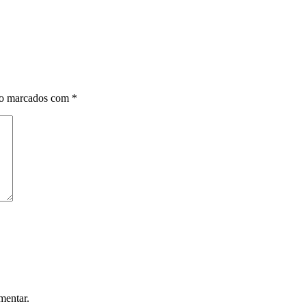
ão marcados com
*
mentar.