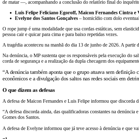
de matar —, acompanhando a conclusão do relatório final do inquérito
Luis Felipe Feliciano Egoroff, Maicon Fernandes Cintra e 
Evelyne dos Santos Gonçalves
– homicídio com dolo eventual
O rope jump é uma modalidade que usa cordas estáticas, sem elastic
pessoa cair e quicar para cima e para baixo repetidas vezes.
A tragédia aconteceu na manhã do dia 13 de junho de 2026. A partir da
Na denúncia, o MP sustenta que os responsáveis pela execução do sal
corda de segurança e a realização da dupla checagem dos equipament
“A denúncia também aponta que o grupo atuava sem definição clar
econômicos e a divulgação dos saltos nas redes sociais em detri
O que dizem as defesas
A defesa de Maicon Fernandes e Luis Felipe informou que discorda da
“A defesa discorda ainda, das qualificadoras constantes na denúncia 
Gomes dos Santos.
A defesa de Evelyne informou que já teve acesso à denúncia e que v