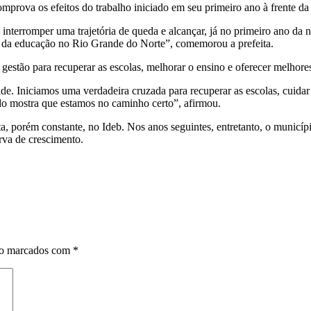
mprova os efeitos do trabalho iniciado em seu primeiro ano à frente da 
erromper uma trajetória de queda e alcançar, já no primeiro ano da no
s da educação no Rio Grande do Norte”, comemorou a prefeita.
estão para recuperar as escolas, melhorar o ensino e oferecer melhores
. Iniciamos uma verdadeira cruzada para recuperar as escolas, cuidar do
ado mostra que estamos no caminho certo”, afirmou.
, porém constante, no Ideb. Nos anos seguintes, entretanto, o municíp
rva de crescimento.
ão marcados com
*