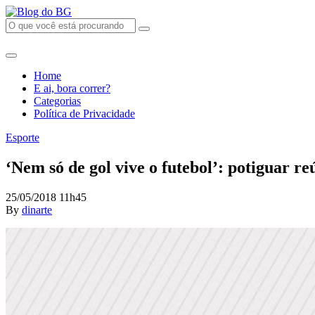
Home
E ai, bora correr?
Categorias
Política de Privacidade
Esporte
‘Nem só de gol vive o futebol’: potiguar r
25/05/2018 11h45
By
dinarte