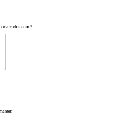
ão marcados com
*
mentar.