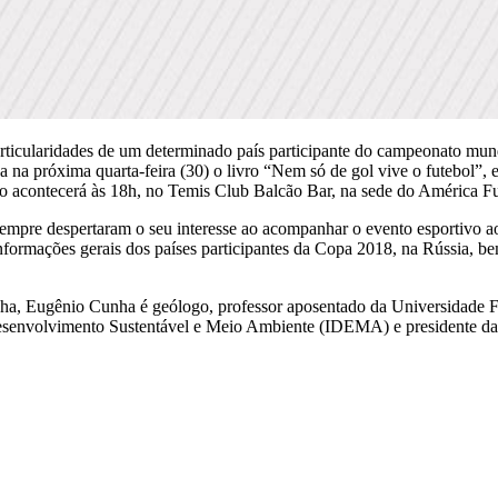
icularidades de um determinado país participante do campeonato mund
na próxima quarta-feira (30) o livro “Nem só de gol vive o futebol”, e
to acontecerá às 18h, no Temis Club Balcão Bar, na sede do América F
sempre despertaram o seu interesse ao acompanhar o evento esportivo ao
nformações gerais dos países participantes da Copa 2018, na Rússia, b
nha, Eugênio Cunha é geólogo, professor aposentado da Universidade
e Desenvolvimento Sustentável e Meio Ambiente (IDEMA) e presidente d