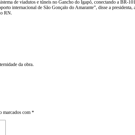
 sistema de viadutos e túneis no Gancho do Igapó, conectando a BR-1
aeroporto internacional de São Gonçalo do Amarante”, disse a president
 no RN.
ternidade da obra.
ão marcados com
*